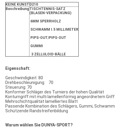
KEINE KUNST
D210
Beschreibung
TISCHTENNIS-SATZ
(BLASEN-VERPACKUNG)
6MM SPERRHOLZ
SCHWAMM I.5 MILLIMETER
PIPS-OUT/PIPS-OUT
GUMMI
3 ZELLULOID-BÄLLE
Eigenschaft:
Geschwindigkeit: 80
Drehbeschleunigung: 70
Steuerung: 70
Konformer Schläger des Turniers der hohen Qualität
Konturngriff mit multi lamellenförmig angeordnetem Griff
Mehrschichtqualität lamelliertes Blatt
Passende Kombination des Schlägers, Gummi, Schwamm
Schützende Randstreifenbildung
Warum wählen Sie DUNYA-SPORT?