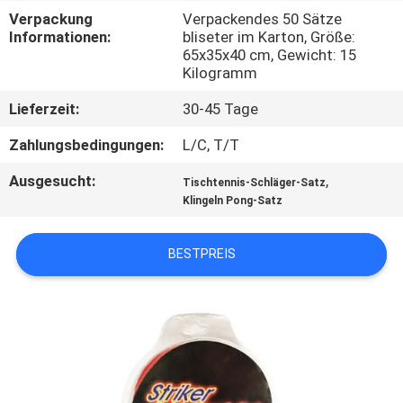
Verpackung
Verpackendes 50 Sätze
KONTAKT
Informationen:
bliseter im Karton, Größe:
65x35x40 cm, Gewicht: 15
MIT
Kilogramm
UNS
Lieferzeit:
30-45 Tage
Zahlungsbedingungen:
L/C, T/T
BITTE
Ausgesucht:
,
UM
Tischtennis-Schläger-Satz
Klingeln Pong-Satz
EIN
ANGEBOT
BESTPREIS
SITEMAP
PRIVACY
POLICY