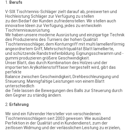
1.
Berufs
V-SIX Tischtennis-Schläger zielt darauf ab, preiswerten und
Hochleistung Schläger zur Verfügung zu stellen
zu den Bedarf der Kunden zufriedenstellen. Wir stellen auch
innovative Ideen zur Verfügung, jedes zu entwickeln
Tischtennisausrüstung.
Wir haben unsere moderne Ausrüstung und einzigartige Technik
des Produzierens des Turniers der hohen Qualität
Tischtennisschläger, dem Konturngriff mit multi lamellenförmig
angeordnetem Griff, Mehrschichtqualität Blatt lamellierte,
und schützende Randstreifenbildung. Eignungsschwamm und -
gummi produzieren größere Geschwindigkeit.
Unser Blatt, das durch Kombination des Holzes und der
importierten Arylkohlenstofffaser hergestellt wird, gibt das
perfekte
Balance zwischen Geschwindigkeit, Drehbeschleunigung und
Steuerung. Mannigfaltige Leistungen von einem Blatt
unterschiedlich
die Teile lassen die Bewegungen des Balls zur Steuerung durch
den Gegner zu ständig ändern.
2.
Erfahrung
Wir sind ein führender Hersteller von verschiedenen
Tischtennisschlägern seit 2003 gewesen. Wie ausübend
Perfektion in der Qualität und in Kundendienst, zum der
zeitlosen Widmung und der verlässlichen Leistung zu erzielen,