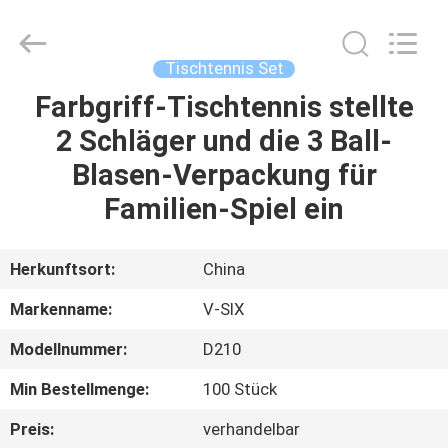
Guangzhou
Dunya
Sports
Ltd..
All
Tischtennis Set
Rights
Reserved.
Farbgriff-Tischtennis stellte
ZU
2 Schläger und die 3 Ball-
HAUSE
Blasen-Verpackung für
PRODUKTE
Familien-Spiel ein
ÜBER
Herkunftsort:
China
UNS
Markenname:
V-SIX
Modellnummer:
D210
WERKSBESICHTIGUNG
Min Bestellmenge:
100 Stück
QUALITÄTSKONTROLLE
Preis:
verhandelbar