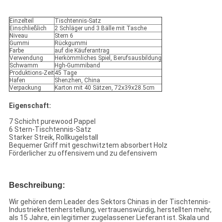
Einzelteil
Tischtennis-Satz
Einschließlich
2 Schläger und 3 Bälle mit Tasche
Niveau
Stern 6
Gummi
Rückgummi
Farbe
auf die Käuferantrag
Verwendung
Herkömmliches Spiel, Berufsausbildung
Schwamm
Hgh-Gummiband
Produktions-Zeit
45 Tage
Hafen
Shenzhen, China
Verpackung
Karton mit 40 Sätzen, 72x39x28.5cm
Eigenschaft:
7 Schicht purewood Pappel
6 Stern-Tischtennis-Satz
Starker Streik, Rollkugelstall
Bequemer Griff mit geschwitztem absorbert Holz
Förderlicher zu offensivem und zu defensivem
Beschreibung:
Wir gehören dem Leader des Sektors Chinas in der Tischtennis-
Industriekettenherstellung, vertrauenswürdig, herstellten mehr,
als 15 Jahre, ein legitimer zugelassener Lieferant ist. Skala und