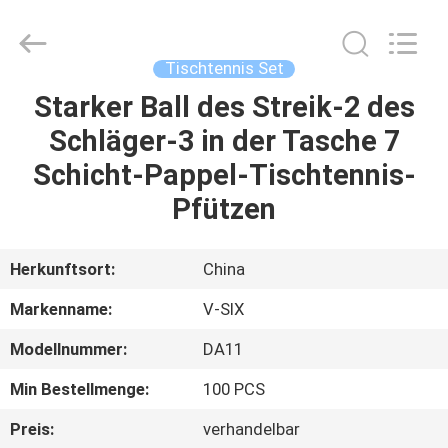
Guangzhou
Dunya
Sports
Ltd..
All
Tischtennis Set
Rights
Reserved.
Starker Ball des Streik-2 des
ZU
Schläger-3 in der Tasche 7
HAUSE
Schicht-Pappel-Tischtennis-
PRODUKTE
Pfützen
ÜBER
Herkunftsort:
China
UNS
Markenname:
V-SIX
Modellnummer:
DA11
WERKSBESICHTIGUNG
Min Bestellmenge:
100 PCS
QUALITÄTSKONTROLLE
Preis:
verhandelbar