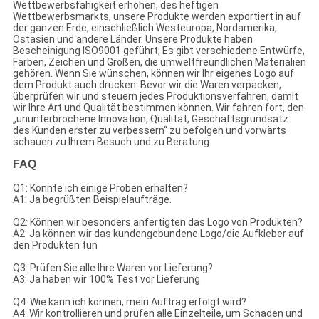
Wettbewerbsfähigkeit erhöhen, des heftigen
Wettbewerbsmarkts, unsere Produkte werden exportiert in auf
der ganzen Erde, einschließlich Westeuropa, Nordamerika,
Ostasien und andere Länder. Unsere Produkte haben
Bescheinigung ISO9001 geführt; Es gibt verschiedene Entwürfe,
Farben, Zeichen und Größen, die umweltfreundlichen Materialien
gehören. Wenn Sie wünschen, können wir Ihr eigenes Logo auf
dem Produkt auch drucken. Bevor wir die Waren verpacken,
überprüfen wir und steuern jedes Produktionsverfahren, damit
wir Ihre Art und Qualität bestimmen können. Wir fahren fort, den
„ununterbrochene Innovation, Qualität, Geschäftsgrundsatz
des Kunden erster zu verbessern“ zu befolgen und vorwärts
schauen zu Ihrem Besuch und zu Beratung.
FAQ
Q1: Könnte ich einige Proben erhalten?
A1: Ja begrüßten Beispielaufträge.
Q2: Können wir besonders anfertigten das Logo von Produkten?
A2: Ja können wir das kundengebundene Logo/die Aufkleber auf
den Produkten tun
Q3: Prüfen Sie alle Ihre Waren vor Lieferung?
A3: Ja haben wir 100% Test vor Lieferung
Q4: Wie kann ich können, mein Auftrag erfolgt wird?
A4: Wir kontrollieren und prüfen alle Einzelteile, um Schaden und