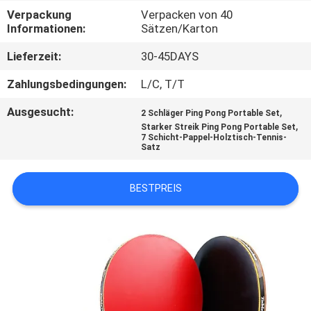
Verpackung
Verpacken von 40
KONTAKT
Informationen:
Sätzen/Karton
MIT
Lieferzeit:
30-45DAYS
UNS
Zahlungsbedingungen:
L/C, T/T
Ausgesucht:
,
2 Schläger Ping Pong Portable Set
BITTE
,
Starker Streik Ping Pong Portable Set
7 Schicht-Pappel-Holztisch-Tennis-
UM
Satz
EIN
ANGEBOT
BESTPREIS
SITEMAP
PRIVACY
POLICY