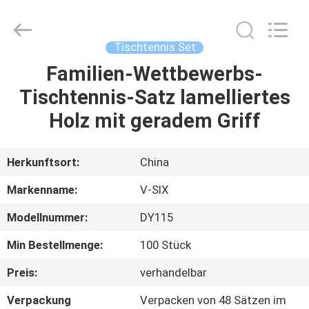
Guangzhou
Dunya
Sports
Ltd..
All
Tischtennis Set
Rights
Reserved.
Familien-Wettbewerbs-
ZU
Tischtennis-Satz lamelliertes
HAUSE
Holz mit geradem Griff
PRODUKTE
Herkunftsort:
China
ÜBER
Markenname:
V-SIX
UNS
Modellnummer:
DY115
Min Bestellmenge:
100 Stück
WERKSBESICHTIGUNG
Preis:
verhandelbar
QUALITÄTSKONTROLLE
Verpackung
Verpacken von 48 Sätzen im