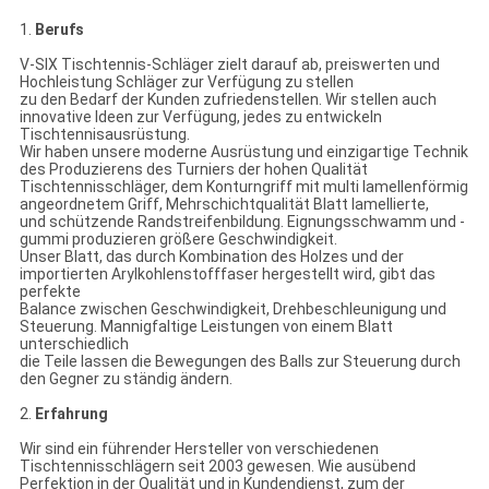
1.
Berufs
V-SIX Tischtennis-Schläger zielt darauf ab, preiswerten und
Hochleistung Schläger zur Verfügung zu stellen
zu den Bedarf der Kunden zufriedenstellen. Wir stellen auch
innovative Ideen zur Verfügung, jedes zu entwickeln
Tischtennisausrüstung.
Wir haben unsere moderne Ausrüstung und einzigartige Technik
des Produzierens des Turniers der hohen Qualität
Tischtennisschläger, dem Konturngriff mit multi lamellenförmig
angeordnetem Griff, Mehrschichtqualität Blatt lamellierte,
und schützende Randstreifenbildung. Eignungsschwamm und -
gummi produzieren größere Geschwindigkeit.
Unser Blatt, das durch Kombination des Holzes und der
importierten Arylkohlenstofffaser hergestellt wird, gibt das
perfekte
Balance zwischen Geschwindigkeit, Drehbeschleunigung und
Steuerung. Mannigfaltige Leistungen von einem Blatt
unterschiedlich
die Teile lassen die Bewegungen des Balls zur Steuerung durch
den Gegner zu ständig ändern.
2.
Erfahrung
Wir sind ein führender Hersteller von verschiedenen
Tischtennisschlägern seit 2003 gewesen. Wie ausübend
Perfektion in der Qualität und in Kundendienst, zum der