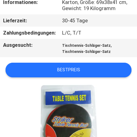
Informationen:
Karton, Größe: 69x38x41 cm,
Gewicht: 19 Kilogramm
KONTAKT
Lieferzeit:
30-45 Tage
MIT
UNS
Zahlungsbedingungen:
L/C, T/T
Ausgesucht:
,
Tischtennis-Schläger-Satz
BITTE
Tischtennis-Schläger-Satz
UM
BESTPREIS
EIN
ANGEBOT
SITEMAP
PRIVACY
POLICY