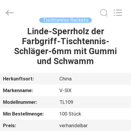
Guangzhou
Dunya
Sports
Ltd..
All
Tischtennis-Rackets
Rights
Reserved.
Linde-Sperrholz der
ZU
Farbgriff-Tischtennis-
HAUSE
Schläger-6mm mit Gummi
PRODUKTE
und Schwamm
ÜBER
Herkunftsort:
China
UNS
Markenname:
V-SIX
Modellnummer:
TL109
WERKSBESICHTIGUNG
Min Bestellmenge:
100 Stück
QUALITÄTSKONTROLLE
Preis:
verhandelbar