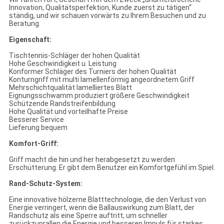
Innovation, Qualitätsperfektion, Kunde zuerst zu tätigen“
ständig, und wir schauen vorwärts zu Ihrem Besuchen und zu
Beratung.
Eigenschaft:
Tischtennis-Schläger der hohen Qualität
Hohe Geschwindigkeit u. Leistung
Konformer Schläger des Turniers der hohen Qualität
Konturngriff mit multi lamellenförmig angeordnetem Griff
Mehrschichtqualität lamelliertes Blatt
Eignungsschwamm produziert größere Geschwindigkeit
Schützende Randstreifenbildung
Hohe Qualität und vorteilhafte Preise
Besserer Service
Lieferung bequem
Komfort-Griff:
Griff macht die hin und her herabgesetzt zu werden
Erschütterung. Er gibt dem Benutzer ein Komfortgefühl im Spiel.
Rand-Schutz-System:
Eine innovative hölzerne Blatttechnologie, die den Verlust von
Energie verringert, wenn die Ballauswirkung zum Blatt, der
Randschutz als eine Sperre auftritt, um schneller
zurückzuprallen die Energie und besseren Impuls für starkes