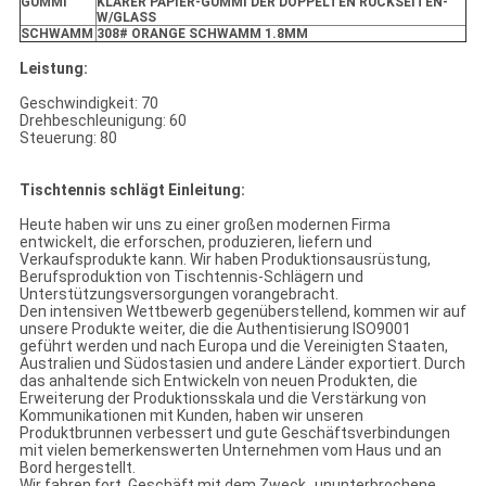
GUMMI
KLARER PAPIER-GUMMI DER DOPPELTEN RÜCKSEITEN-
W/GLASS
SCHWAMM
308# ORANGE SCHWAMM 1.8MM
Leistung:
Geschwindigkeit: 70
Drehbeschleunigung: 60
Steuerung: 80
Tischtennis schlägt Einleitung:
Heute haben wir uns zu einer großen modernen Firma
entwickelt, die erforschen, produzieren, liefern und
Verkaufsprodukte kann. Wir haben Produktionsausrüstung,
Berufsproduktion von Tischtennis-Schlägern und
Unterstützungsversorgungen vorangebracht.
Den intensiven Wettbewerb gegenüberstellend, kommen wir auf
unsere Produkte weiter, die die Authentisierung ISO9001
geführt werden und nach Europa und die Vereinigten Staaten,
Australien und Südostasien und andere Länder exportiert. Durch
das anhaltende sich Entwickeln von neuen Produkten, die
Erweiterung der Produktionsskala und die Verstärkung von
Kommunikationen mit Kunden, haben wir unseren
Produktbrunnen verbessert und gute Geschäftsverbindungen
mit vielen bemerkenswerten Unternehmen vom Haus und an
Bord hergestellt.
Wir fahren fort, Geschäft mit dem Zweck „ununterbrochene