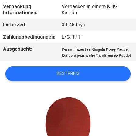
Verpackung
Verpacken in einem K=K-
KONTAKT
Informationen:
Karton
MIT
Lieferzeit:
30-45days
UNS
Zahlungsbedingungen:
L/C, T/T
Ausgesucht:
,
Personifiziertes Klingeln Pong-Paddel
BITTE
Kundenspezifische Tischtennis-Paddel
UM
EIN
BESTPREIS
ANGEBOT
SITEMAP
PRIVACY
POLICY