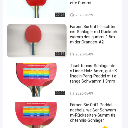
eite Gummi
Tischtennis-Rackets
00:27
2020-10-29
Färben Sie Griff-Tischten
nis-Schläger mit Rücksch
wamm des gummi-1.5m
m der Orangen-#2
Tischtennis-Rackets
00:17
2020-06-09
Tischtennis-Schläger de
s Linde-Holz-6mm, gute K
lingeln Pong-Paddel mit o
range Schwamm 1.8mm
Tischtennis-Rackets
00:29
2020-06-09
Färben Sie Griff-Paddel-Li
ndeholz, weißer Schwam
m-Rückseiten-Gummitis
chtennis-Schläger