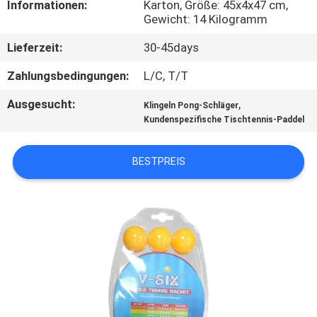
Informationen:
Karton, Größe: 45x4x47 cm,
Gewicht: 14 Kilogramm
KONTAKT
Lieferzeit:
30-45days
MIT
UNS
Zahlungsbedingungen:
L/C, T/T
Ausgesucht:
,
Klingeln Pong-Schläger
BITTE
Kundenspezifische Tischtennis-Paddel
UM
BESTPREIS
EIN
ANGEBOT
SITEMAP
PRIVACY
POLICY