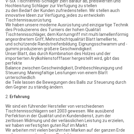
V-SIX Tischtennis-Schläger zielt darauf ab, preiswerten und
Hochleistung Schläger zur Verfügung zu stellen
zu den Bedarf der Kunden zufriedenstellen. Wir stellen auch
innovative Ideen zur Verfügung, jedes zu entwickeln
Tischtennisausrüstung.
Wir haben unsere moderne Ausrüstung und einzigartige Technik
des Produzierens des Turniers der hohen Qualität
Tischtennisschläger, dem Konturngriff mit multi lamellenförmig
angeordnetem Griff, Mehrschichtqualität Blatt lamellierte,
und schützende Randstreifenbildung. Eignungsschwamm und -
gummi produzieren größere Geschwindigkeit.
Unser Blatt, das durch Kombination des Holzes und der
importierten Arylkohlenstofffaser hergestellt wird, gibt das
perfekte
Balance zwischen Geschwindigkeit, Drehbeschleunigung und
Steuerung. Mannigfaltige Leistungen von einem Blatt
unterschiedlich
die Teile lassen die Bewegungen des Balls zur Steuerung durch
den Gegner zu ständig ändern.
2.
Erfahrung
Wir sind ein führender Hersteller von verschiedenen
Tischtennisschlägern seit 2003 gewesen. Wie ausübend
Perfektion in der Qualität und in Kundendienst, zum der
zeitlosen Widmung und der verlässlichen Leistung zu erzielen,
wir haben verfestigten guten Ruf im Markt.
Wir arbeiten mit vielen berühmten Marken auf der ganzen Erde