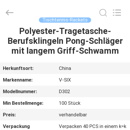
Guangzhou
Dunya
Sports
Ltd..
All
Tischtennis-Rackets
Rights
Reserved.
Polyester-Tragetasche-
ZU
Berufsklingeln Pong-Schläger
HAUSE
mit langem Griff-Schwamm
PRODUKTE
Herkunftsort:
China
ÜBER
Markenname:
V-SIX
UNS
Modellnummer:
D302
Min Bestellmenge:
100 Stück
WERKSBESICHTIGUNG
Preis:
verhandelbar
QUALITÄTSKONTROLLE
Verpackung
Verpacken 40 PCS in einem k=k