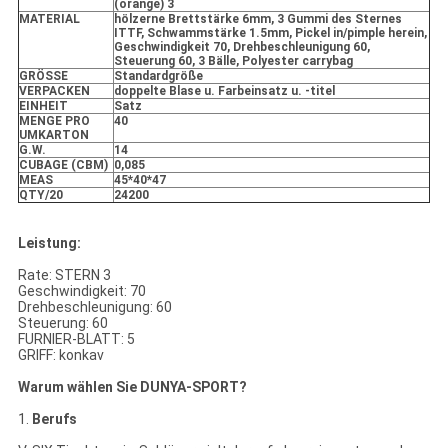
(orange) 3
MATERIAL
hölzerne Brettstärke 6mm, 3 Gummi des Sternes
ITTF, Schwammstärke 1.5mm, Pickel in/pimple herein,
Geschwindigkeit 70, Drehbeschleunigung 60,
Steuerung 60, 3 Bälle, Polyester carrybag
GRÖSSE
Standardgröße
VERPACKEN
doppelte Blase u. Farbeinsatz u. -titel
EINHEIT
Satz
MENGE PRO
40
UMKARTON
G.W.
14
CUBAGE (CBM)
0,085
MEAS
45*40*47
QTY/20
24200
Leistung:
Rate: STERN 3
Geschwindigkeit: 70
Drehbeschleunigung: 60
Steuerung: 60
FURNIER-BLATT: 5
GRIFF: konkav
Warum wählen Sie DUNYA-SPORT?
1.
Berufs