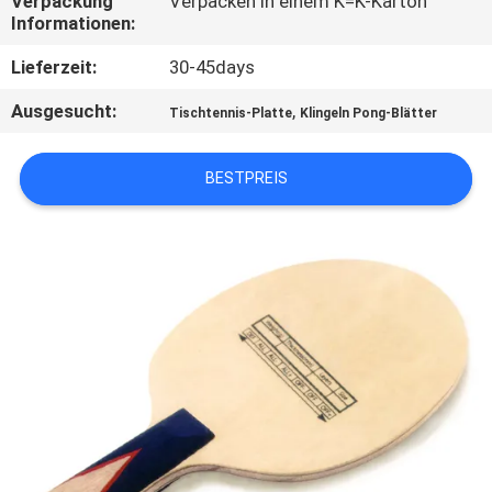
Verpackung
Verpacken in einem K=K-Karton
Informationen:
KONTAKT
Lieferzeit:
30-45days
MIT
Ausgesucht:
,
Tischtennis-Platte
Klingeln Pong-Blätter
UNS
BESTPREIS
BITTE
UM
EIN
ANGEBOT
SITEMAP
PRIVACY
POLICY