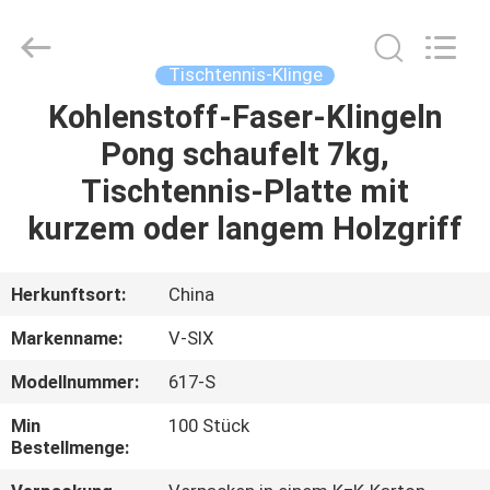
Guangzhou
Dunya
Sports
Ltd..
All
Tischtennis-Klinge
Rights
Reserved.
Kohlenstoff-Faser-Klingeln
ZU
Pong schaufelt 7kg,
HAUSE
Tischtennis-Platte mit
PRODUKTE
kurzem oder langem Holzgriff
ÜBER
Herkunftsort:
China
UNS
Markenname:
V-SIX
Modellnummer:
617-S
WERKSBESICHTIGUNG
Min
100 Stück
Bestellmenge:
QUALITÄTSKONTROLLE