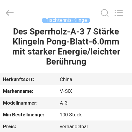
Guangzhou
Dunya
Sports
Ltd..
All
Tischtennis-Klinge
Rights
Reserved.
Des Sperrholz-A-3 7 Stärke
ZU
Klingeln Pong-Blatt-6.0mm
HAUSE
mit starker Energie/leichter
PRODUKTE
Berührung
ÜBER
Herkunftsort:
China
UNS
Markenname:
V-SIX
Modellnummer:
A-3
WERKSBESICHTIGUNG
Min Bestellmenge:
100 Stück
QUALITÄTSKONTROLLE
Preis:
verhandelbar