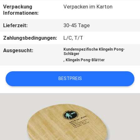
Verpackung
Verpacken im Karton
KONTAKT
Informationen:
MIT
Lieferzeit:
30-45 Tage
UNS
Zahlungsbedingungen:
L/C, T/T
Ausgesucht:
Kundenspezifische Klingeln Pong-
BITTE
Schläger
,
Klingeln Pong-Blätter
UM
EIN
BESTPREIS
ANGEBOT
SITEMAP
PRIVACY
POLICY