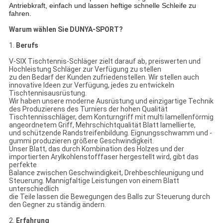
Antriebkraft, einfach und lassen heftige schnelle Schleife zu
fahren.
Warum wählen Sie DUNYA-SPORT?
1.
Berufs
V-SIX Tischtennis-Schläger zielt darauf ab, preiswerten und
Hochleistung Schläger zur Verfügung zu stellen
zu den Bedarf der Kunden zufriedenstellen. Wir stellen auch
innovative Ideen zur Verfügung, jedes zu entwickeln
Tischtennisausrüstung.
Wir haben unsere moderne Ausrüstung und einzigartige Technik
des Produzierens des Turniers der hohen Qualität
Tischtennisschläger, dem Konturngriff mit multi lamellenförmig
angeordnetem Griff, Mehrschichtqualität Blatt lamellierte,
und schützende Randstreifenbildung. Eignungsschwamm und -
gummi produzieren größere Geschwindigkeit.
Unser Blatt, das durch Kombination des Holzes und der
importierten Arylkohlenstofffaser hergestellt wird, gibt das
perfekte
Balance zwischen Geschwindigkeit, Drehbeschleunigung und
Steuerung. Mannigfaltige Leistungen von einem Blatt
unterschiedlich
die Teile lassen die Bewegungen des Balls zur Steuerung durch
den Gegner zu ständig ändern.
2.
Erfahrung