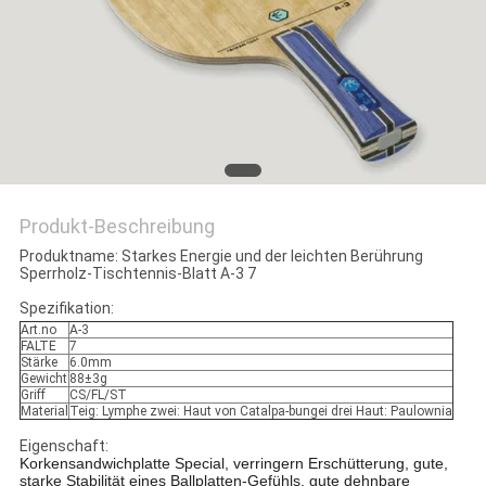
Produkt-Beschreibung
Produktname: Starkes Energie und der leichten Berührung
Sperrholz-Tischtennis-Blatt A-3 7
Spezifikation:
Art.no
A-3
FALTE
7
Stärke
6.0mm
Gewicht
88±3g
Griff
CS/FL/ST
Material
Teig: Lymphe zwei: Haut von Catalpa-bungei drei Haut: Paulownia
Eigenschaft:
Korkensandwichplatte Special, verringern Erschütterung, gute,
starke Stabilität eines Ballplatten-Gefühls, gute dehnbare