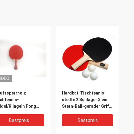
IDEO
ufssperrholz-
Hardbat-Tischtennis
chtennis-
stellte 2 Schläger 3 ein
del/Klingeln Pong
Stern-Ball-gerader Griff-
lägt 12 PCS/Kasten
Pickel-heraus Gummi ein
Bestpreis
Bestpreis