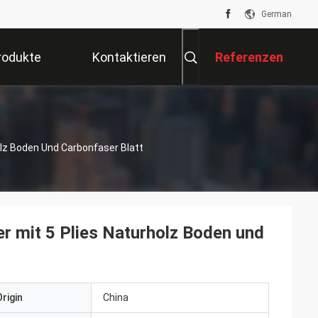
German
rodukte
Kontaktieren
Referenzen
Sie Uns
olz Boden Und Carbonfaser Blatt
r mit 5 Plies Naturholz Boden und
rigin
China