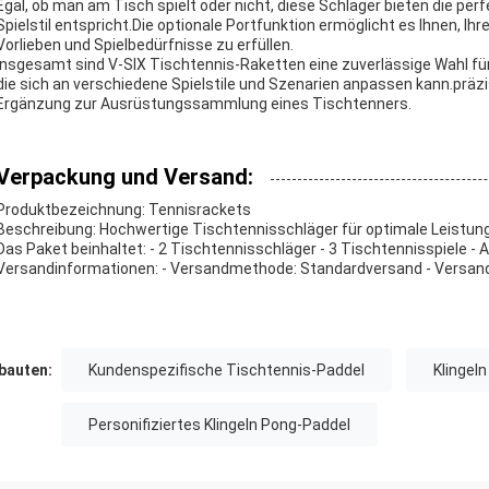
Egal, ob man am Tisch spielt oder nicht, diese Schläger bieten die per
Spielstil entspricht.Die optionale Portfunktion ermöglicht es Ihnen, I
Vorlieben und Spielbedürfnisse zu erfüllen.
Insgesamt sind V-SIX Tischtennis-Raketten eine zuverlässige Wahl für
die sich an verschiedene Spielstile und Szenarien anpassen kann.präz
Ergänzung zur Ausrüstungssammlung eines Tischtenners.
Verpackung und Versand:
Produktbezeichnung: Tennisrackets
Beschreibung: Hochwertige Tischtennisschläger für optimale Leistung
Das Paket beinhaltet: - 2 Tischtennisschläger - 3 Tischtennisspiele - 
Versandinformationen: - Versandmethode: Standardversand - Versandz
auten:
Kundenspezifische Tischtennis-Paddel
Klingel
Personifiziertes Klingeln Pong-Paddel