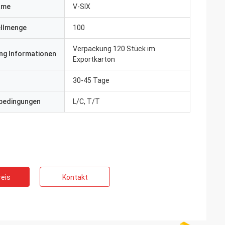
ame
V-SIX
ellmenge
100
Verpackung 120 Stück im
ng Informationen
Exportkarton
30-45 Tage
bedingungen
L/C, T/T
eis
Kontakt