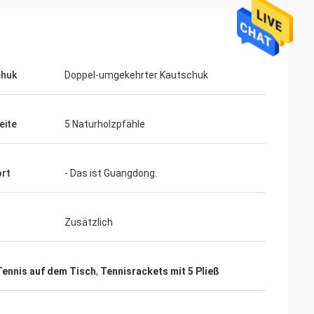
chuk
Doppel-umgekehrter Kautschuk
eite
5 Naturholzpfähle
ahl
rt
- Das ist Guangdong.
Mohamed Saqallah
 und Versand
guter Service und liefern rechtzeitig,
Tabellen und
vielen Dank
Zusätzlich
Tennis auf dem Tisch
,
Tennisrackets mit 5 Pließ