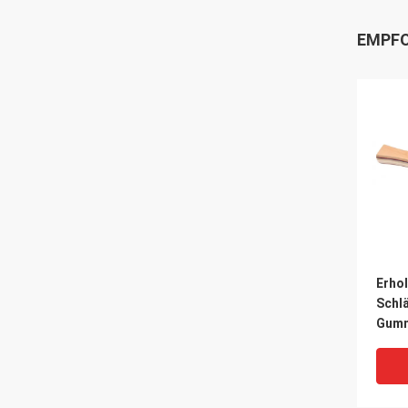
EMPFO
Erho
Schl
Gumm
rote
Blatt
um