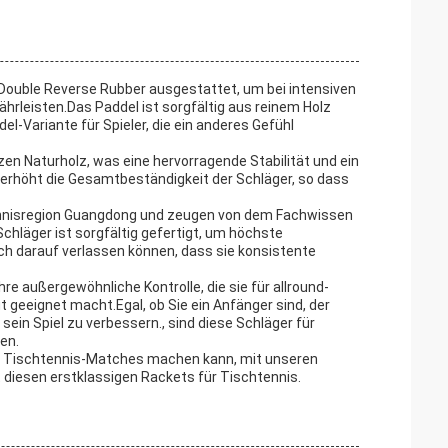
 Double Reverse Rubber ausgestattet, um bei intensiven
ährleisten.Das Paddel ist sorgfältig aus reinem Holz
l-Variante für Spieler, die ein anderes Gefühl
en Naturholz, was eine hervorragende Stabilität und ein
 erhöht die Gesamtbeständigkeit der Schläger, so dass
nnisregion Guangdong und zeugen von dem Fachwissen
chläger ist sorgfältig gefertigt, um höchste
ich darauf verlassen können, dass sie konsistente
e außergewöhnliche Kontrolle, die sie für allround-
ut geeignet macht.Egal, ob Sie ein Anfänger sind, der
 sein Spiel zu verbessern., sind diese Schläger für
hen.
ren Tischtennis-Matches machen kann, mit unseren
diesen erstklassigen Rackets für Tischtennis.