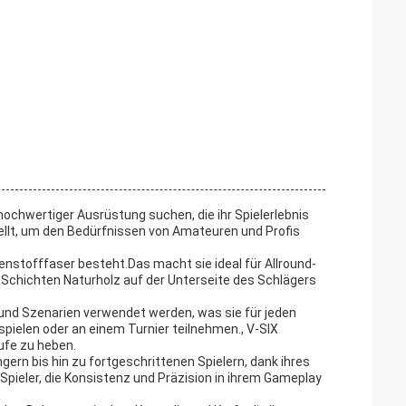
 hochwertiger Ausrüstung suchen, die ihr Spielerlebnis
ellt, um den Bedürfnissen von Amateuren und Profis
enstofffaser besteht.Das macht sie ideal für Allround-
5 Schichten Naturholz auf der Unterseite des Schlägers
 und Szenarien verwendet werden, was sie für jeden
pielen oder an einem Turnier teilnehmen., V-SIX
tufe zu heben.
ngern bis hin zu fortgeschrittenen Spielern, dank ihres
Spieler, die Konsistenz und Präzision in ihrem Gameplay