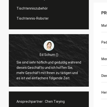
Tischtenniszubehör
PR
Tischtennis-Roboter
Mat
Pad
Ed Schum ()
Me
r
Sie sind sehr höflich und geduldig während
Hallo,
t
dieses Geschäfts und ich hoffen Sie,
Feedba
mehr Geschäft mit Ihnen zu tätigen und
Die
es ist viel einfachere folgende Zeit.
Her
Ansprechpartner :
Chen Tieying