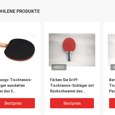
HLENE PRODUKTE
VIDEO
V
lungs-Tischtennis-
Färben Sie Griff-
Ber
äger wandelten
Tischtennis-Schläger mit
Tis
i das 5
Rückschwamm des
Pad
/Schwarzes Falten-
gummi-1.5mm der
sch
-konkave der Griff
Orangen-#2
Bestpreis
Bestpreis