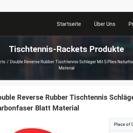
Startseite
Über Uns
P
Tischtennis-Rackets Produkte
ets
/
Double Reverse Rubber Tischtennis Schläger Mit 5 Plies Naturh
Material
uble Reverse Rubber Tischtennis Schläge
rbonfaser Blatt Material
Place of O