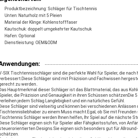
Produktbezeichnung: Schläger für Tischtennis
Unten: Naturholz mit 5 Pleien
Material der Klinge: Kohlenstofffaser
Kautschuk: doppelt umgekehrter Kautschuk
Hafen: Optional
Dienstleistung: OEM&ODM
Anwendungen:
V-SIX Tischtennisschläger sind die perfekte Wahl für Spieler, die nach
verbessert.Diese Schläger sind mit Präzision und Fachwissen hergest
gerecht zu werden..
Das Hauptmerkmal dieser Schläger ist das Blattmaterial, das aus Kohl
Spieler, die Präzision und Genauigkeit in ihren Schüssen schätzenDie 
verleihen jedem Schlag Langlebigkeit und ein natürliches Gefühl.
Diese Schläger sind vielseitig und können bei verschiedenen Anlässen
Tischtennisliebhaber zu einem Muss macht.Egal, ob Sie mit Freunden s
Tischtennis Schläger werden Ihnen helfen, Ihr Spiel auf die nächste S
Diese Schläger eignen sich für Spieler aller Fähigkeitsstufen, von Anfä
steuerorientierten Designs.Sie eignen sich besonders gut für Allround-
schätzen.