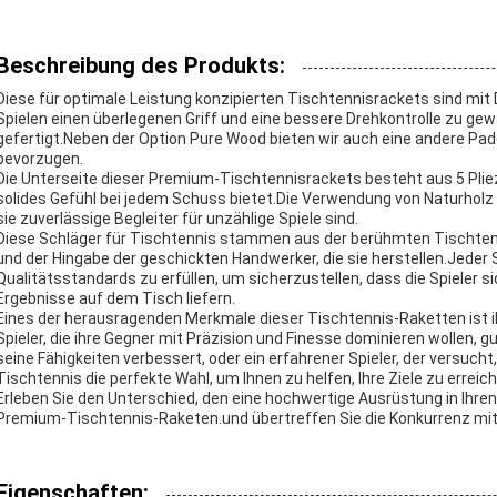
Beschreibung des Produkts:
Diese für optimale Leistung konzipierten Tischtennisrackets sind mit
Spielen einen überlegenen Griff und eine bessere Drehkontrolle zu gew
gefertigt.Neben der Option Pure Wood bieten wir auch eine andere Padde
bevorzugen.
Die Unterseite dieser Premium-Tischtennisrackets besteht aus 5 Pliez
solides Gefühl bei jedem Schuss bietet.Die Verwendung von Naturholz
sie zuverlässige Begleiter für unzählige Spiele sind.
Diese Schläger für Tischtennis stammen aus der berühmten Tischte
und der Hingabe der geschickten Handwerker, die sie herstellen.Jeder S
Qualitätsstandards zu erfüllen, um sicherzustellen, dass die Spieler s
Ergebnisse auf dem Tisch liefern.
Eines der herausragenden Merkmale dieser Tischtennis-Raketten ist ihr
Spieler, die ihre Gegner mit Präzision und Finesse dominieren wollen, g
seine Fähigkeiten verbessert, oder ein erfahrener Spieler, der versucht,
Tischtennis die perfekte Wahl, um Ihnen zu helfen, Ihre Ziele zu erreic
Erleben Sie den Unterschied, den eine hochwertige Ausrüstung in Ih
Premium-Tischtennis-Raketen.und übertreffen Sie die Konkurrenz mit 
Eigenschaften: