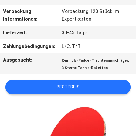
QUALITÄTSKONTROLLE
Verpackung
Verpackung 120 Stück im
Informationen:
Exportkarton
KONTAKT
Lieferzeit:
30-45 Tage
MIT
Zahlungsbedingungen:
L/C, T/T
UNS
Ausgesucht:
,
Reinholz-Paddel-Tischtennisschläger
3 Sterne Tennis-Raketten
BITTE
BESTPREIS
UM
EIN
ANGEBOT