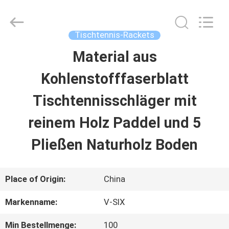
2026
Guangzhou
Dunya
Sports
Tischtennis-Rackets
Ltd..
All
Material aus
ZU
Rights
Reserved.
Kohlenstofffaserblatt
HAUSE
Tischtennisschläger mit
PRODUKTE
reinem Holz Paddel und 5
Pließen Naturholz Boden
ÜBER
UNS
Place of Origin:
China
Markenname:
V-SIX
WERKSBESICHTIGUNG
Min Bestellmenge:
100