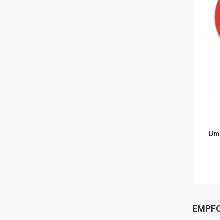
Umb
EMPFO