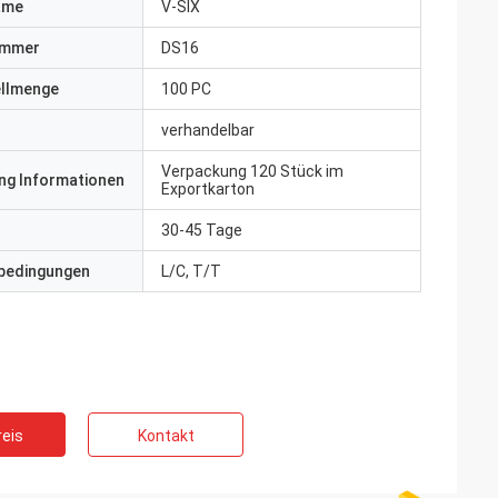
ame
V-SIX
ummer
DS16
ellmenge
100 PC
verhandelbar
Verpackung 120 Stück im
ng Informationen
Exportkarton
30-45 Tage
bedingungen
L/C, T/T
eis
Kontakt