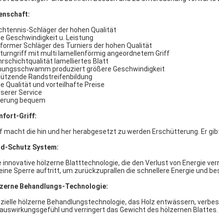
enschaft:
chtennis-Schläger der hohen Qualität
e Geschwindigkeit u. Leistung
former Schläger des Turniers der hohen Qualität
turngriff mit multi lamellenförmig angeordnetem Griff
rschichtqualität lamelliertes Blatt
nungsschwamm produziert größere Geschwindigkeit
ützende Randstreifenbildung
e Qualität und vorteilhafte Preise
serer Service
ferung bequem
fort-Griff:
ff macht die hin und her herabgesetzt zu werden Erschütterung. Er gib
d-Schutz System:
e innovative hölzerne Blatttechnologie, die den Verlust von Energie ve
 eine Sperre auftritt, um zurückzuprallen die schnellere Energie und b
zerne Behandlungs-Technologie:
zielle hölzerne Behandlungstechnologie, das Holz entwässern, verbe
lauswirkungsgefühl und verringert das Gewicht des hölzernen Blattes.