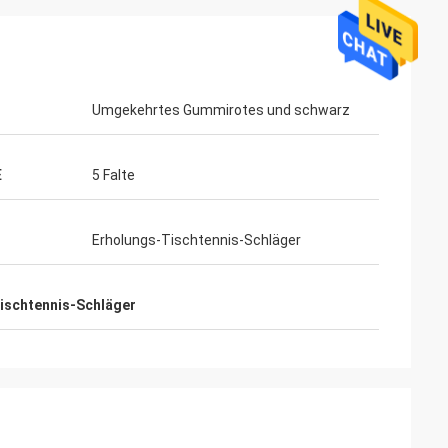
Umgekehrtes Gummirotes und schwarz
E
5 Falte
ahl
Erholungs-Tischtennis-Schläger
Mohamed Saqallah
 und Versand
guter Service und liefern rechtzeitig,
Tabellen und
vielen Dank
ischtennis-Schläger