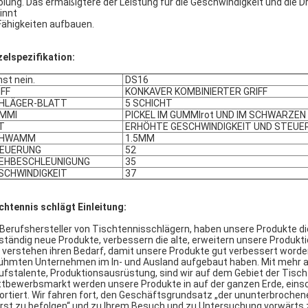
olung. Das ermäßigtere der Leistung für die Geschwindigkeit und die D
innt
Fähigkeiten aufbauen.
zelspezifikation:
st nein.
DS16
FF
KONKAVER KOMBINIERTER GRIFF
HLÄGER-BLATT
5 SCHICHT
MMI
PICKEL IM GUMMIrot UND IM SCHWARZEN
T
ERHÖHTE GESCHWINDIGKEIT UND STEUE
HWAMM
1.5MM
EUERUNG
52
EHBESCHLEUNIGUNG
35
SCHWINDIGKEIT
37
chtennis schlägt Einleitung:
 Berufshersteller von Tischtennisschlägern, haben unsere Produkte di
 ständig neue Produkte, verbessern die alte, erweitern unsere Produ
 verstehen ihren Bedarf, damit unsere Produkte gut verbessert worden
ühmten Unternehmen im In- und Ausland aufgebaut haben. Mit mehr 
ufstalente, Produktionsausrüstung, sind wir auf dem Gebiet der Tisch
tbewerbsmarkt werden unsere Produkte in auf der ganzen Erde, einsc
ortiert. Wir fahren fort, den Geschäftsgrundsatz „der ununterbroche
rst zu befolgen“ und zu Ihrem Besuch und zu Untersuchung vorwärts 