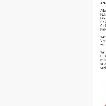
Art
All
FL 
Ein
St.
Co 
PEN
Wir
Ver
wir
Wir
USA
mac
ord
und