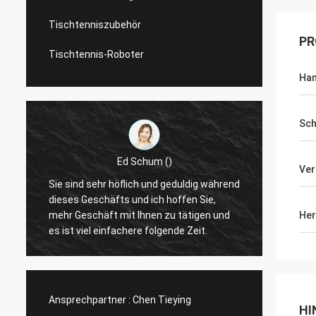
Tischtenniszubehör
PR
Tischtennis-Roboter
Ha
Sc
Ed Schum ()
Ver
r
Sie sind sehr höflich und geduldig während
Hallo,
t
dieses Geschäfts und ich hoffen Sie,
Feedba
mehr Geschäft mit Ihnen zu tätigen und
Her
es ist viel einfachere folgende Zeit.
Ansprechpartner :
Chen Tieying
HI