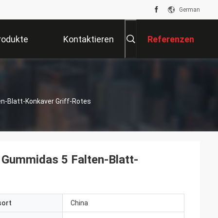
German
rodukte
Kontaktieren
Referenzen
Sie Uns
n-Blatt-Konkaver Griff-Rotes
 Gummidas 5 Falten-Blatt-
sort
China