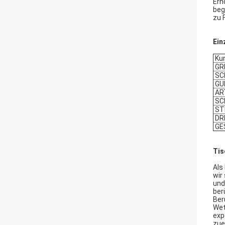
Erh
beg
zu 
Ein
Kun
GRI
SC
GU
AR
SC
ST
DR
GE
Tis
Als
wir
und
ber
Ber
Wet
exp
zue