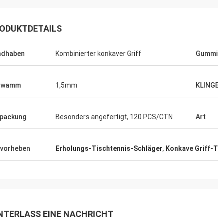
ODUKTDETAILS
ndhaben
Kombinierter konkaver Griff
Gummi
hwamm
1,5mm
KLING
Julien
Anders D
packung
Besonders angefertigt, 120 PCS/CTN
Art
 KENHO Es scheint, dass wir ein
Danke für gute Qualität
ck mit WhatsApp-Bällen sind sehr
rechtzeitig zu unseren 
vorheben
Erholungs-Tischtennis-Schläger
,
Konkave Griff-T
gut haben Dank für Ihren Job
Schlägern
NTERLASS EINE NACHRICHT