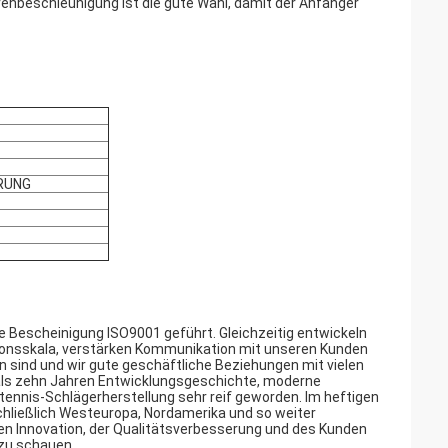
rehbeschleunigung ist die gute Wahl, damit der Anfänger
RUNG
e Bescheinigung ISO9001 geführt. Gleichzeitig entwickeln
ktionsskala, verstärken Kommunikation mit unseren Kunden
 sind und wir gute geschäftliche Beziehungen mit vielen
als zehn Jahren Entwicklungsgeschichte, moderne
tennis-Schlägerherstellung sehr reif geworden. Im heftigen
hließlich Westeuropa, Nordamerika und so weiter
nen Innovation, der Qualitätsverbesserung und des Kunden
zu schauen.