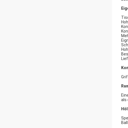
Eig
Tis
Hoh
Kon
Kon
Meh
Eig
Sch
Hoh
Bes
Lie
Kom
Gri
Ran
Ein
als
Höl
Spe
Bal