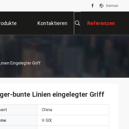
German
rodukte
Kontaktieren
Referenzen
Sie Uns
ien Eingelegter Griff
r-bunte Linien eingelegter Griff
sort
China
ame
V-SIX