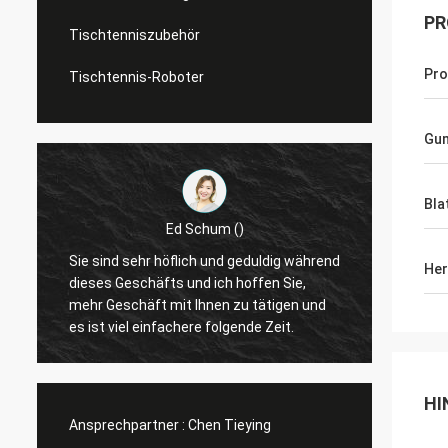
PR
Tischtenniszubehör
Pr
Tischtennis-Roboter
Gu
Bla
Ed Schum ()
r
Sie sind sehr höflich und geduldig während
Her
Hallo,
t
dieses Geschäfts und ich hoffen Sie,
Feedba
mehr Geschäft mit Ihnen zu tätigen und
es ist viel einfachere folgende Zeit.
HI
Ansprechpartner :
Chen Tieying