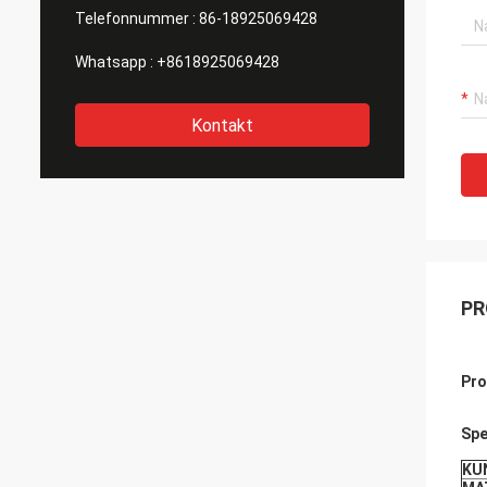
Telefonnummer :
86-18925069428
Whatsapp :
+8618925069428
Kontakt
PR
Pr
Spe
KU