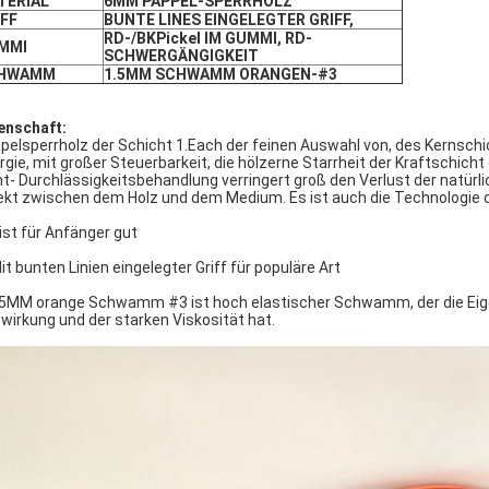
TERIAL
6MM PAPPEL-SPERRHOLZ
IFF
BUNTE LINES EINGELEGTER GRIFF,
RD-/BKPickel IM GUMMI, RD-
MMI
SCHWERGÄNGIGKEIT
HWAMM
1.5MM SCHWAMM ORANGEN-#3
enschaft:
pelsperrholz der Schicht 1.Each der feinen Auswahl von, des Kernschi
rgie, mit großer Steuerbarkeit, die hölzerne Starrheit der Kraftschic
ht- Durchlässigkeitsbehandlung verringert groß den Verlust der natürl
ekt zwischen dem Holz und dem Medium. Es ist auch die Technologie d
 ist für Anfänger gut
Mit bunten Linien eingelegter Griff für populäre Art
.5MM orange Schwamm #3 ist hoch elastischer Schwamm, der die Eigen
wirkung und der starken Viskosität hat.