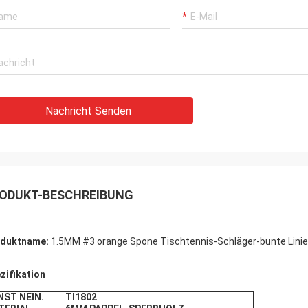
Nachricht Senden
ODUKT-BESCHREIBUNG
oduktname:
1.5MM #3 orange Spone Tischtennis-Schläger-bunte Linien
zifikation
NST NEIN.
Tl1802