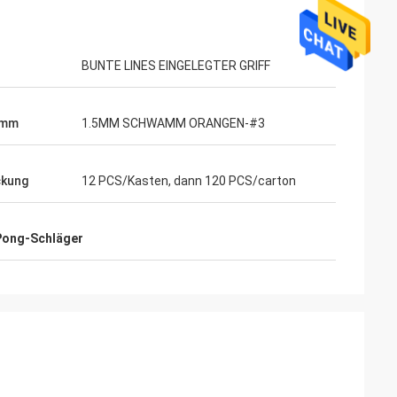
BUNTE LINES EINGELEGTER GRIFF
amm
1.5MM SCHWAMM ORANGEN-#3
ckung
12 PCS/Kasten, dann 120 PCS/carton
ahl
Mohamed Saqallah
 Pong-Schläger
 und Versand
guter Service und liefern rechtzeitig,
Tabellen und
vielen Dank