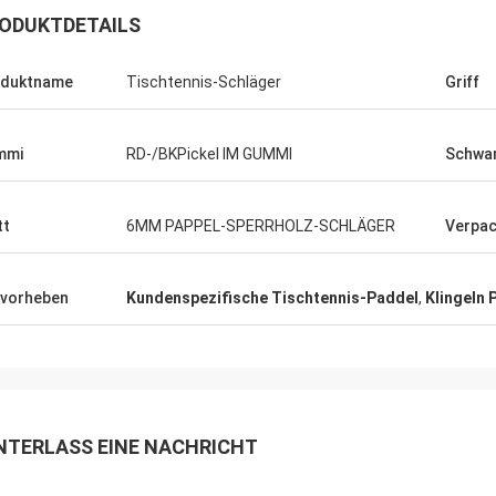
ODUKTDETAILS
oduktname
Tischtennis-Schläger
Griff
mmi
RD-/BKPickel IM GUMMI
Schw
tt
6MM PAPPEL-SPERRHOLZ-SCHLÄGER
Verpa
Julien
Anders D
vorheben
Kundenspezifische Tischtennis-Paddel
,
Klingeln
 KENHO Es scheint, dass wir ein
Danke für gute Qualität
ck mit WhatsApp-Bällen sind sehr
rechtzeitig zu unseren 
gut haben Dank für Ihren Job
Schlägern
NTERLASS EINE NACHRICHT