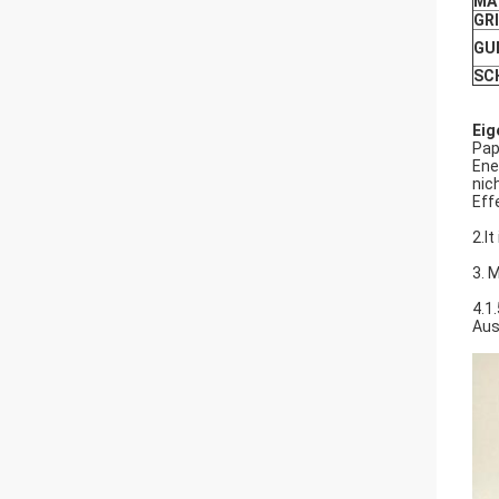
MA
GR
GU
SC
Eig
Pap
Ene
nic
Eff
2.It
3. 
4.1
Aus