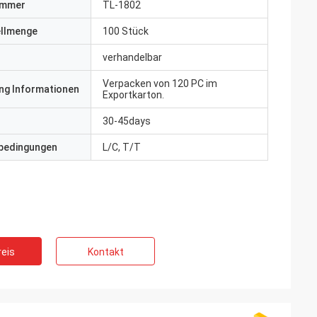
ummer
TL-1802
ellmenge
100 Stück
verhandelbar
Verpacken von 120 PC im
ng Informationen
Exportkarton.
30-45days
bedingungen
L/C, T/T
eis
Kontakt