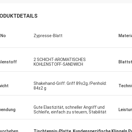
ODUKTDETAILS
.No
Zypresse-Blatt
Materi
2 SCHICHT-AROMATISCHES
lenstoff
Blatts
KOHLENSTOFF-SANDWICH
Julien
Anders D
 KENHO Es scheint, dass wir ein
Danke für gute Qualität
Shakehand-Griff: Griff 89±2g /Penhold:
icht
Techni
ck mit WhatsApp-Bällen sind sehr
rechtzeitig zu unseren 
84±2 g
gut haben Dank für Ihren Job
Schlägern
Gute Elastizität, schneller Angriff und
wendung
Leistu
Schleife, einfach zu steuern, Stabilität
vorheben
Tischtennis-Platte
,
Kundenspezifische Klingeln 