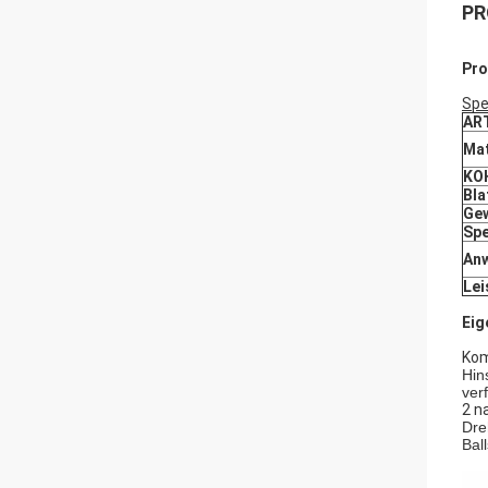
PR
Pr
Spe
AR
Mat
KO
Bla
Ge
Spe
An
Lei
Eig
Kom
Hin
ver
2 n
Dre
Bal