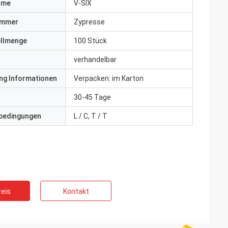
ame
V-SIX
ummer
Zypresse
ellmenge
100 Stück
verhandelbar
ng Informationen
Verpacken: im Karton
30-45 Tage
bedingungen
L / C, T / T
eis
Kontakt