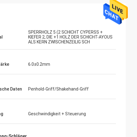
SPERRHOLZ 5 (2 SCHICHT CYPERSS +
al
KIEFER 2, DIE +1 HOLZ DER SCHICHT-AYOUS
ALS KERN ZWISCHENZEILIG SCH
tärke
6.0±0.2mm
ahl
Mohamed Saqallah
 und Versand
guter Service und liefern rechtzeitig,
sche Daten
Penhold-Griff/Shakehand-Griff
Tabellen und
vielen Dank
ng
Geschwindigkeit + Steuerung
Pong-Schläger