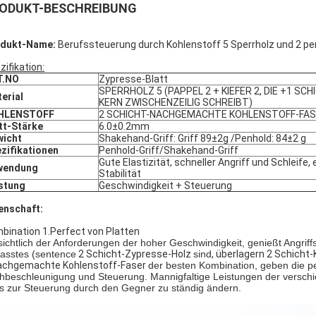
ODUKT-BESCHREIBUNG
odukt-Name:
Berufssteuerung durch Kohlenstoff 5 Sperrholz und 2 p
zifikation:
T.NO
Zypresse-Blatt
SPERRHOLZ 5 (PAPPEL 2 + KIEFER 2, DIE +1 S
erial
KERN ZWISCHENZEILIG SCHREIBT)
HLENSTOFF
2 SCHICHT-NACHGEMACHTE KOHLENSTOFF-FA
tt-Stärke
6.0±0.2mm
wicht
Shakehand-Griff: Griff 89±2g /Penhold: 84±2 g
zifikationen
Penhold-Griff/Shakehand-Griff
Gute Elastizität, schneller Angriff und Schleife,
wendung
Stabilität
stung
Geschwindigkeit + Steuerung
enschaft:
bination 1.Perfect von Platten
sichtlich der Anforderungen der hoher Geschwindigkeit, genießt Angriff
fasstes (sentence
2 Schicht-Zypresse-Holz
sind
, überlagern 2 Schicht-
achgemachte Kohlenstoff-Faser
der besten Kombination, geben die p
hbeschleunigung und Steuerung. Mannigfaltige Leistungen der verschi
ls zur Steuerung durch den Gegner zu ständig ändern.