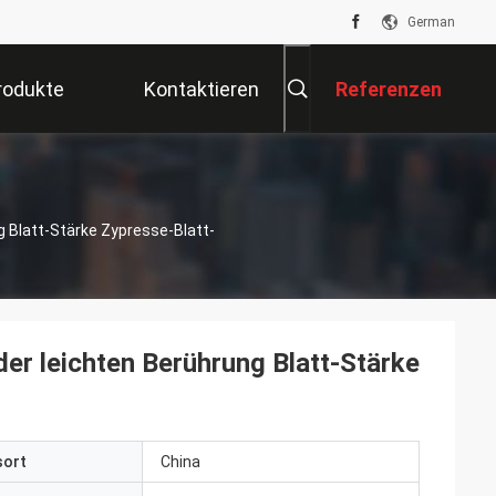
German
rodukte
Kontaktieren
Referenzen
Sie Uns
 Blatt-Stärke Zypresse-Blatt-
er leichten Berührung Blatt-Stärke
sort
China