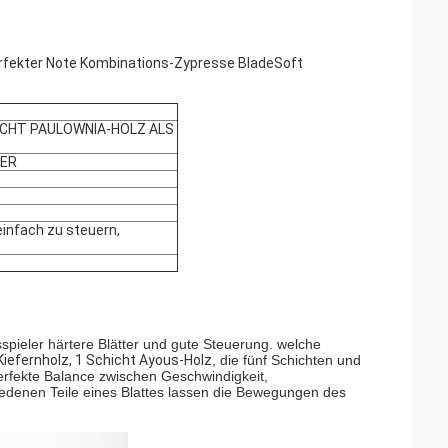
erfekter Note Kombinations-Zypresse BladeSoft
CHICHT PAULOWNIA-HOLZ ALS
SER
 einfach zu steuern,
sspieler härtere Blätter und gute Steuerung. welche
Kiefernholz, 1 Schicht Ayous-Holz
, die fünf Schichten und
erfekte Balance zwischen Geschwindigkeit,
edenen Teile eines Blattes lassen die Bewegungen des