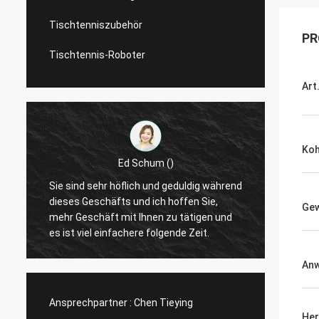
Tischtenniszubehör
PR
Tischtennis-Roboter
Art
Koh
Ed Schum ()
r
Sie sind sehr höflich und geduldig während
Hallo,
t
dieses Geschäfts und ich hoffen Sie,
Gew
Feedba
mehr Geschäft mit Ihnen zu tätigen und
es ist viel einfachere folgende Zeit.
An
Ansprechpartner :
Chen Tieying
Her