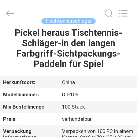
Guangzhou
Dunya
Sports
Ltd..
All
Tischtennisschläger
Rights
Reserved.
Pickel heraus Tischtennis-
ZU
Schläger-in den langen
HAUSE
Farbgriff-Sichtpackungs-
PRODUKTE
Paddeln für Spiel
ÜBER
Herkunftsort:
China
UNS
Modellnummer:
DT-106
Min Bestellmenge:
100 Stück
WERKSBESICHTIGUNG
Preis:
verhandelbar
QUALITÄTSKONTROLLE
Verpackung
Verpacken von 100 PC in einem