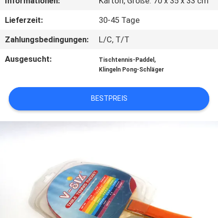
Informationen:
Karton, Größe: 70 x 35 x 33 cm
KONTAKT
Lieferzeit:
30-45 Tage
MIT
Zahlungsbedingungen:
L/C, T/T
UNS
Ausgesucht:
,
Tischtennis-Paddel
Klingeln Pong-Schläger
BITTE
BESTPREIS
UM
EIN
ANGEBOT
SITEMAP
PRIVACY
POLICY