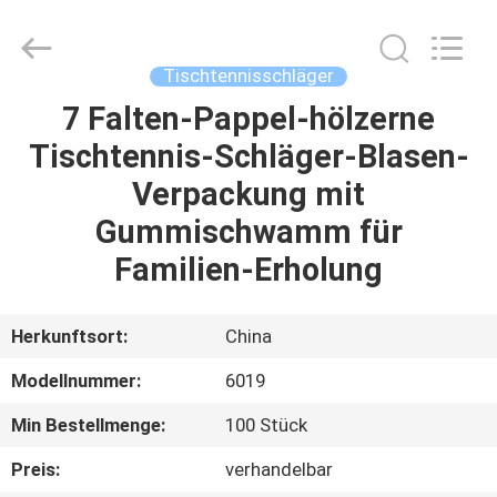
Guangzhou
Dunya
Sports
Ltd..
All
Tischtennisschläger
Rights
Reserved.
7 Falten-Pappel-hölzerne
ZU
Tischtennis-Schläger-Blasen-
HAUSE
Verpackung mit
PRODUKTE
Gummischwamm für
Familien-Erholung
ÜBER
UNS
Herkunftsort:
China
Modellnummer:
6019
WERKSBESICHTIGUNG
Min Bestellmenge:
100 Stück
QUALITÄTSKONTROLLE
Preis:
verhandelbar