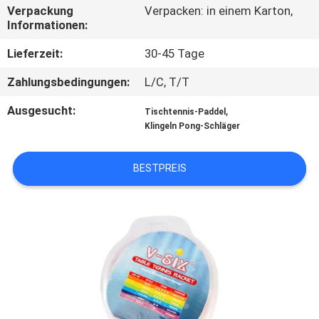
Verpackung
Verpacken: in einem Karton,
Informationen:
KONTAKT
MIT
Lieferzeit:
30-45 Tage
UNS
Zahlungsbedingungen:
L/C, T/T
Ausgesucht:
,
Tischtennis-Paddel
BITTE
Klingeln Pong-Schläger
UM
BESTPREIS
EIN
ANGEBOT
SITEMAP
PRIVACY
POLICY