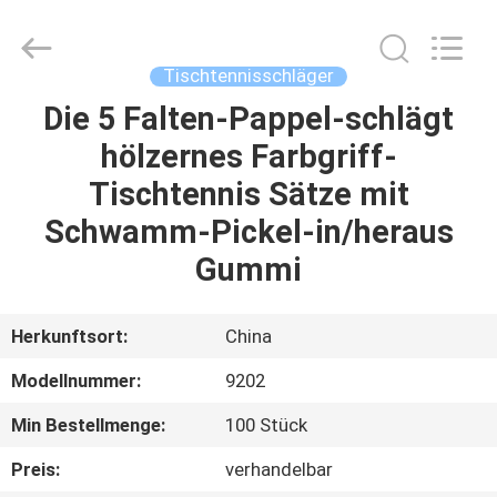
Guangzhou
Dunya
Sports
Ltd..
All
Tischtennisschläger
Rights
Reserved.
Die 5 Falten-Pappel-schlägt
ZU
hölzernes Farbgriff-
HAUSE
Tischtennis Sätze mit
PRODUKTE
Schwamm-Pickel-in/heraus
Gummi
ÜBER
UNS
Herkunftsort:
China
Modellnummer:
9202
WERKSBESICHTIGUNG
Min Bestellmenge:
100 Stück
QUALITÄTSKONTROLLE
Preis:
verhandelbar