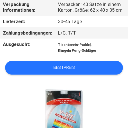
Verpackung
Verpacken: 40 Sätze in einem
Informationen:
Karton, Größe: 62 x 40 x 35 cm
KONTAKT
MIT
Lieferzeit:
30-45 Tage
UNS
Zahlungsbedingungen:
L/C, T/T
Ausgesucht:
,
Tischtennis-Paddel
BITTE
Klingeln Pong-Schläger
UM
BESTPREIS
EIN
ANGEBOT
SITEMAP
PRIVACY
POLICY