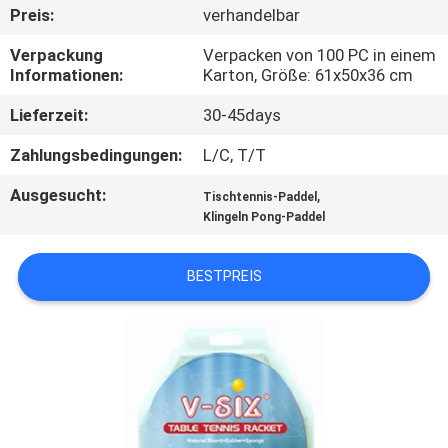
Preis:
verhandelbar
KONTAKT
Verpackung
Verpacken von 100 PC in einem
MIT
Informationen:
Karton, Größe: 61x50x36 cm
UNS
Lieferzeit:
30-45days
Zahlungsbedingungen:
L/C, T/T
BITTE
Ausgesucht:
,
Tischtennis-Paddel
UM
Klingeln Pong-Paddel
EIN
ANGEBOT
BESTPREIS
SITEMAP
PRIVACY
POLICY