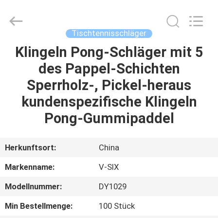
Guangzhou
Dunya
Sports
Ltd..
All
Tischtennisschläger
Rights
Reserved.
Klingeln Pong-Schläger mit 5
ZU
des Pappel-Schichten
HAUSE
Sperrholz-, Pickel-heraus
PRODUKTE
kundenspezifische Klingeln
Pong-Gummipaddel
ÜBER
UNS
Herkunftsort:
China
Markenname:
V-SIX
WERKSBESICHTIGUNG
Modellnummer:
DY1029
QUALITÄTSKONTROLLE
Min Bestellmenge:
100 Stück