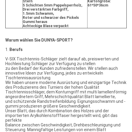
Stern
Kartongröße:
5 Schichten 5mm Pappelsperrholz,
61*50*36cm
Drei verstärkten Farbgriff,
1.5mm Schwamm,
Roter und schwarzer des Pickels
Gummi heraus
Achteckige Blase verpackt
Warum wählen Sie DUNYA-SPORT?
1.
Berufs
V-SIX Tischtennis-Schläger zielt darauf ab, preiswerten und
Hochleistung Schläger zur Verfügung zu stellen
zu den Bedarf der Kunden zufriedenstellen. Wir stellen auch
innovative Ideen zur Verfügung, jedes zu entwickeln
Tischtennisausrüstung.
Wir haben unsere moderne Ausrüstung und einzigartige Technik
des Produzierens des Turniers der hohen Qualität
Tischtennisschläger, dem Konturngriff mit multi lamellenförmig
angeordnetem Griff, Mehrschichtqualität Blatt lamellierte,
und schützende Randstreifenbildung. Eignungsschwamm und -
gummi produzieren größere Geschwindigkeit.
Unser Blatt, das durch Kombination des Holzes und der
importierten Arylkohlenstofffaser hergestellt wird, gibt das
perfekte
Balance zwischen Geschwindigkeit, Drehbeschleunigung und
Steuerung. Mannigfaltige Leistungen von einem Blatt