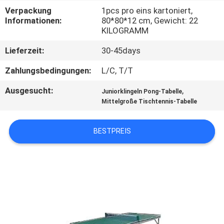
Verpackung
1pcs pro eins kartoniert,
KONTAKT
Informationen:
80*80*12 cm, Gewicht: 22
KILOGRAMM
MIT
Lieferzeit:
30-45days
UNS
Zahlungsbedingungen:
L/C, T/T
BITTE
Ausgesucht:
,
Juniorklingeln Pong-Tabelle
UM
Mittelgroße Tischtennis-Tabelle
EIN
BESTPREIS
ANGEBOT
SITEMAP
PRIVACY
POLICY