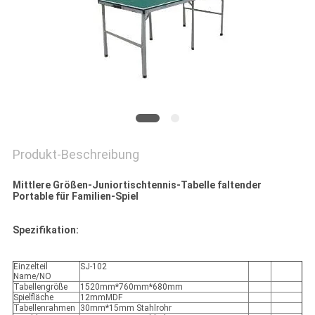
Produkt-Beschreibung
Mittlere Größen-Juniortischtennis-Tabelle faltender
Portable für Familien-Spiel
Spezifikation:
Einzelteil
SJ-102
Name/NO
Tabellengröße
1520mm*760mm*680mm
Spielfläche
12mmMDF
Tabellenrahmen
30mm*15mm Stahlrohr