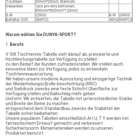
Tischbein
20mm*20mm Stahlrohr
Verpacken
1pcs pro eins kartoniert,
800mm*800mm*120mm
G.W
22KGS
N.W
20KGS
Behälter 2Oft
380PCS
40HQ
900PCS
Warum wählen Sie DUNYA-SPORT?
1.
Berufs
V-SIX Tischtennis-Tabelle zielt darauf ab, preiswerte und
Hochleistungstabelle zur Verfügung zu stellen
zu den Bedarf der Kunden zufriedenstellen. Wir stellen auch
innovative Ideen zur Verfügung, jedes zu entwickeln
Tischtennisausrüstung.
Wir haben unsere moderne Ausrüstung und einzigartige Technik
der Wiederholungsc$rolle-beschichtung (RRC)
und Siebdruck zwecks eine feste Schicht Oberfläche zur
Verfügung stellen und Ballschlag mehr geben
Uniform. Wir entwerfen, die Tabelle mit unterschiedlicher Stärke
und Breite der Beine zu machen
entsprechend dem Standardbau zwecks die Stabilität der
Tabelle sicher beibehalten.
Unsere populären Tabellen einschließlich Art U, T.Y werden mit
fantastischem Entwurf gemacht und verbessert
Sicherheitsnorm. Klimamaterialien werden zu unseren
Produkten benutzt.