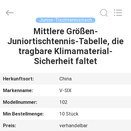
Guangzhou
Dunya
Sports
Ltd..
All
Junior-Tischtennistisch
Rights
Reserved.
Mittlere Größen-
ZU
Juniortischtennis-Tabelle, die
HAUSE
tragbare Klimamaterial-
PRODUKTE
Sicherheit faltet
ÜBER
Herkunftsort:
China
UNS
Markenname:
V-SIX
Modellnummer:
102
WERKSBESICHTIGUNG
Min Bestellmenge:
10 Stück
QUALITÄTSKONTROLLE
Preis:
verhandelbar