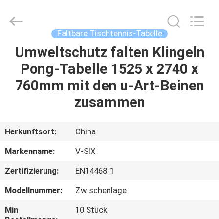
Guangzhou
Dunya
Sports
Ltd..
All
Faltbare Tischtennis-Tabelle
Rights
Reserved.
Umweltschutz falten Klingeln
ZU
Pong-Tabelle 1525 x 2740 x
HAUSE
760mm mit den u-Art-Beinen
PRODUKTE
zusammen
ÜBER
Herkunftsort:
China
UNS
Markenname:
V-SIX
Zertifizierung:
EN14468-1
WERKSBESICHTIGUNG
Modellnummer:
Zwischenlage
QUALITÄTSKONTROLLE
Min
10 Stück