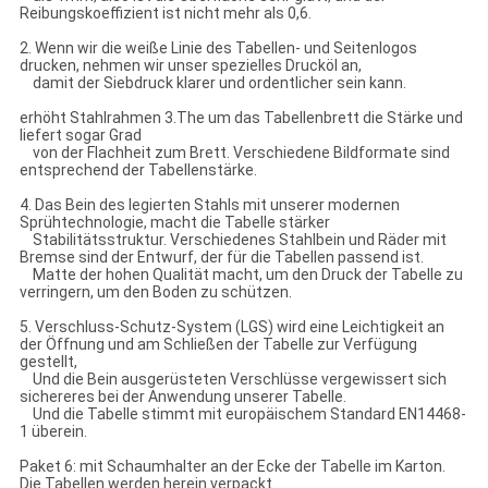
Reibungskoeffizient ist nicht mehr als 0,6.
2. Wenn wir die weiße Linie des Tabellen- und Seitenlogos
drucken, nehmen wir unser spezielles Drucköl an,
damit der Siebdruck klarer und ordentlicher sein kann.
erhöht Stahlrahmen 3.The um das Tabellenbrett die Stärke und
liefert sogar Grad
von der Flachheit zum Brett. Verschiedene Bildformate sind
entsprechend der Tabellenstärke.
4. Das Bein des legierten Stahls mit unserer modernen
Sprühtechnologie, macht die Tabelle stärker
Stabilitätsstruktur. Verschiedenes Stahlbein und Räder mit
Bremse sind der Entwurf, der für die Tabellen passend ist.
Matte der hohen Qualität macht, um den Druck der Tabelle zu
verringern, um den Boden zu schützen.
5. Verschluss-Schutz-System (LGS) wird eine Leichtigkeit an
der Öffnung und am Schließen der Tabelle zur Verfügung
gestellt,
Und die Bein ausgerüsteten Verschlüsse vergewissert sich
sichereres bei der Anwendung unserer Tabelle.
Und die Tabelle stimmt mit europäischem Standard EN14468-
1 überein.
Paket 6: mit Schaumhalter an der Ecke der Tabelle im Karton.
Die Tabellen werden herein verpackt