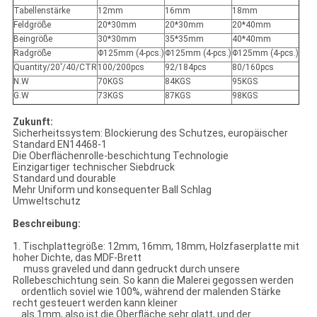
Tabellenstärke
12mm
16mm
18mm
Feldgröße
20*30mm
20*30mm
20*40mm
Beingröße
30*30mm
35*35mm
40*40mm
Radgröße
Φ125mm (4-pcs.)
Φ125mm (4-pcs.)
Φ125mm (4-pcs.)
Quantity/20'/40/CTR
100/200pcs
92/184pcs
80/160pcs
N.W
70KGS
84KGS
95KGS
G.W
73KGS
87KGS
98KGS
Zukunft:
Sicherheitssystem: Blockierung des Schutzes, europäischer
Standard EN14468-1
Die Oberflächenrolle-beschichtung Technologie
Einzigartiger technischer Siebdruck
Standard und dourable
Mehr Uniform und konsequenter Ball Schlag
Umweltschutz
Beschreibung:
1. Tischplattegröße: 12mm, 16mm, 18mm, Holzfaserplatte mit
hoher Dichte, das MDF-Brett
muss graveled und dann gedruckt durch unsere
Rollebeschichtung sein. So kann die Malerei gegossen werden
ordentlich soviel wie 100%, während der malenden Stärke
recht gesteuert werden kann kleiner
als 1mm, also ist die Oberfläche sehr glatt, und der