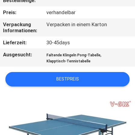
Bestellmenge:
KONTAKT
Preis:
verhandelbar
MIT
Verpackung
Verpacken in einem Karton
Informationen:
UNS
Lieferzeit:
30-45days
BITTE
Ausgesucht:
,
Faltende Klingeln Pong-Tabelle
UM
Klapptisch-Tennistabelle
EIN
BESTPREIS
ANGEBOT
SITEMAP
PRIVACY
POLICY