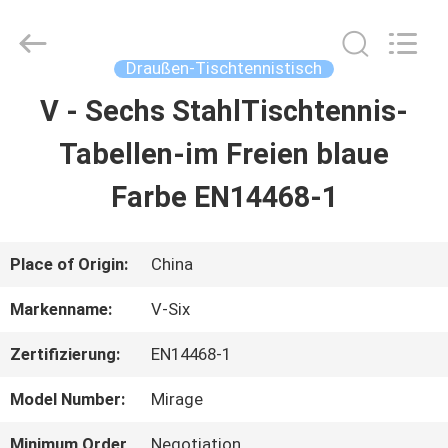
2026
Guangzhou
Dunya
Sports
Draußen-Tischtennistisch
Ltd..
All
V - Sechs StahlTischtennis-
ZU
Rights
Reserved.
Tabellen-im Freien blaue
HAUSE
Farbe EN14468-1
PRODUKTE
Place of Origin:
China
ÜBER
Markenname:
V-Six
UNS
Zertifizierung:
EN14468-1
Model Number:
Mirage
WERKSBESICHTIGUNG
Minimum Order
Negotiation