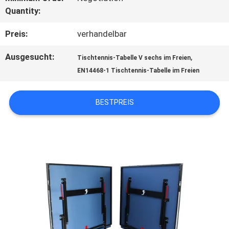
Quantity:
QUALITÄTSKONTROLLE
Preis:
verhandelbar
KONTAKT
Ausgesucht:
,
Tischtennis-Tabelle V sechs im Freien
EN14468-1 Tischtennis-Tabelle im Freien
MIT
UNS
BESTPREIS
BITTE
UM
EIN
ANGEBOT