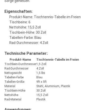
Sorge genießen.
Eigenschaften:
Produkt-Name: Tischtennis-Tabelle im Freien
Tischbeine: 6
Nettohöhe: 15,5 Zoll
Tischbein-Höhe: 30 Zoll
Tabellen-Farbe: Blau
Rad-Durchmesser: 4 Zoll
Technische Parameter:
Produkt-Name
Tischtennis-Tabelle im Freien
Tischbein-Durchmesser
1,5 Zoll
Rad-Durchmesser
4 Zoll
Nettogewicht
1,5 lbs
Tabellen-Farbe
Blau
Tabellen-Größe
9ft x 5ft
Material
Stahl, Aluminium, Plastik
Tischbein-Höhe
30 Zoll
Nettohöhe
15,5 Zoll
Rad-Material
Plastik
Anwendungen: