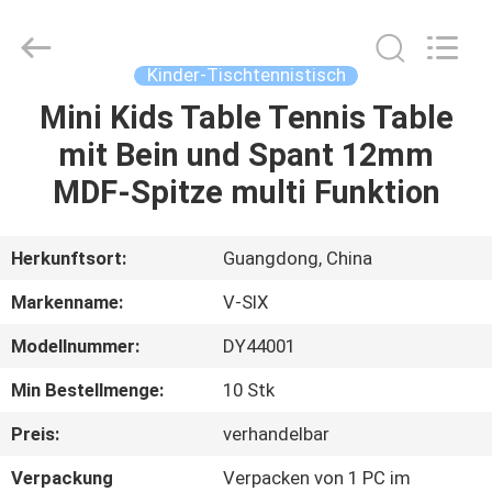
Guangzhou
Dunya
Sports
Ltd..
All
Kinder-Tischtennistisch
Rights
Reserved.
Mini Kids Table Tennis Table
ZU
mit Bein und Spant 12mm
HAUSE
MDF-Spitze multi Funktion
PRODUKTE
Herkunftsort:
Guangdong, China
ÜBER
Markenname:
V-SIX
UNS
Modellnummer:
DY44001
Min Bestellmenge:
10 Stk
WERKSBESICHTIGUNG
Preis:
verhandelbar
QUALITÄTSKONTROLLE
Verpackung
Verpacken von 1 PC im