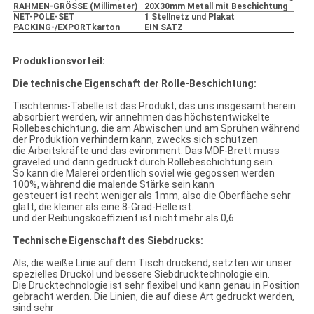
RAHMEN-GRÖSSE (Millimeter)
20X30mm Metall mit Beschichtung
NET-POLE-SET
1 Stellnetz und Plakat
PACKING-/EXPORTkarton
EIN SATZ
Produktionsvorteil:
Die technische Eigenschaft der Rolle-Beschichtung:
Tischtennis-Tabelle ist das Produkt, das uns insgesamt herein
absorbiert werden, wir annehmen das höchstentwickelte
Rollebeschichtung, die am Abwischen und am Sprühen während
der Produktion verhindern kann, zwecks sich schützen
die Arbeitskräfte und das evironment. Das MDF-Brett muss
graveled und dann gedruckt durch Rollebeschichtung sein.
So kann die Malerei ordentlich soviel wie gegossen werden
100%, während die malende Stärke sein kann
gesteuert ist recht weniger als 1mm, also die Oberfläche sehr
glatt, die kleiner als eine 8-Grad-Helle ist.
und der Reibungskoeffizient ist nicht mehr als 0,6.
Technische Eigenschaft des Siebdrucks:
Als, die weiße Linie auf dem Tisch druckend, setzten wir unser
spezielles Drucköl und bessere Siebdrucktechnologie ein.
Die Drucktechnologie ist sehr flexibel und kann genau in Position
gebracht werden. Die Linien, die auf diese Art gedruckt werden,
sind sehr