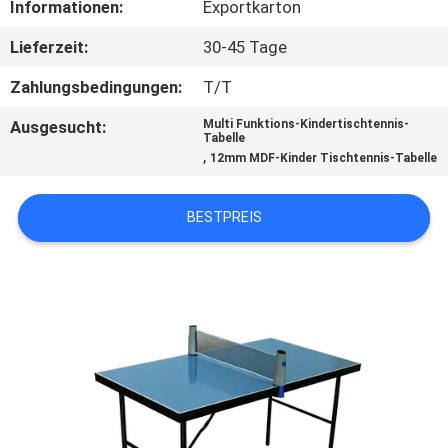
Informationen:
Exportkarton
KONTAKT
Lieferzeit:
30-45 Tage
MIT
Zahlungsbedingungen:
T/T
UNS
Ausgesucht:
Multi Funktions-Kindertischtennis-
Tabelle
,
12mm MDF-Kinder Tischtennis-Tabelle
BITTE
UM
BESTPREIS
EIN
ANGEBOT
SITEMAP
PRIVACY
POLICY