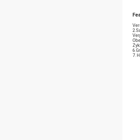
Fe
Ver
2.S
Ver
Obe
Zyk
6.G
7. 