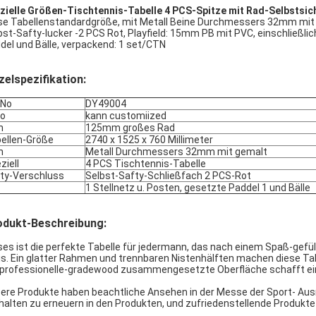
izielle Größen-Tischtennis-Tabelle 4 PCS-Spitze mit Rad-Selbstsi
se Tabellenstandardgröße, mit Metall Beine Durchmessers 32mm mi
bst-Safty-lucker -2 PCS Rot, Playfield: 15mm PB mit PVC, einschließlich
del und Bälle, verpackend: 1 set/CTN
zelspezifikation:
.No
DY49004
go
kann customiized
n
125mm großes Rad
ellen-Größe
2740 x 1525 x 760 Millimeter
n
Metall Durchmessers 32mm mit gemalt
ziell
4 PCS Tischtennis-Tabelle
ty-Verschluss
Selbst-Safty-Schließfach 2 PCS-Rot
1 Stellnetz u. Posten, gesetzte Paddel 1 und Bälle
odukt-Beschreibung:
ses ist die perfekte Tabelle für jedermann, das nach einem Spaß-gefü
is. Ein glatter Rahmen und trennbaren Nistenhälften machen diese Ta
 professionelle-gradewood zusammengesetzte Oberfläche schafft ein
ere Produkte haben beachtliche Ansehen in der Messe der Sport- Au
 halten zu erneuern in den Produkten, und zufriedenstellende Produkte