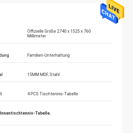
Offizielle Größe 2740 x 1525 x 760
Millimeter
dung
Familien-Unterhaltung
ahl
Mohamed Saqallah
al
15MM MDF, Stahl
 und Versand
guter Service und liefern rechtzeitig,
Tabellen und
vielen Dank
l
4 PCS Tischtennis-Tabelle
Innentischtennis-Tabelle
,