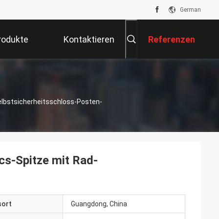
German
rodukte
Kontaktieren
Referenzen
Sie Uns
lbstsicherheitsschloss-Posten-
s-Spitze mit Rad-
sort
Guangdong, China