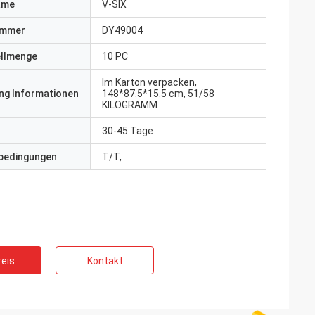
ame
V-SIX
ummer
DY49004
ellmenge
10 PC
Im Karton verpacken,
ng Informationen
148*87.5*15.5 cm, 51/58
KILOGRAMM
30-45 Tage
bedingungen
T/T,
eis
Kontakt