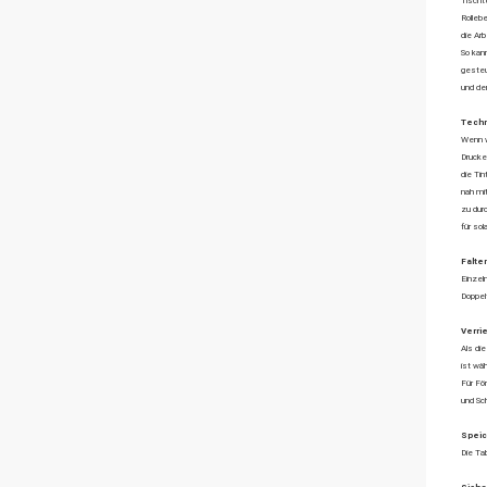
Tischt
Rolleb
die Ar
So kan
gesteue
und der
Techn
Wenn w
Drucken
die Ti
nah mit
zu dur
für so
Falte
Einzel
Doppel
Verri
Als di
ist wä
Für Fö
und Sc
Speic
Die Ta