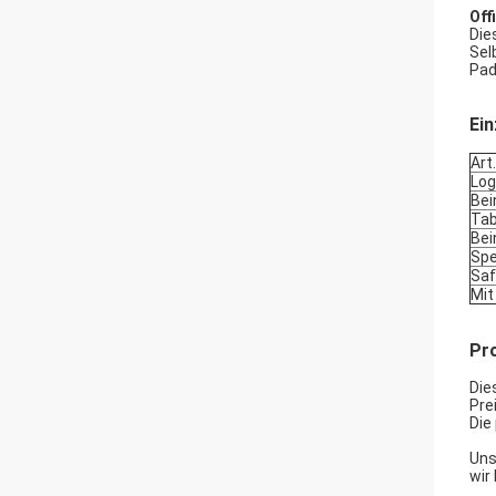
Off
Die
Sel
Pad
Ein
Art
Lo
Bei
Tab
Bei
Spe
Saf
Mit
Pr
Die
Pre
Die
Uns
wir