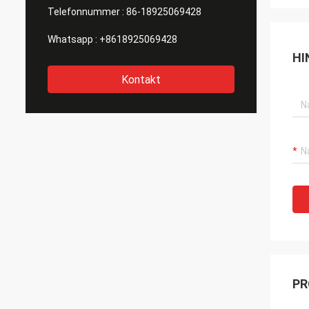
Telefonnummer :
86-18925069428
Whatsapp :
+8618925069428
HI
Kontakt
PR