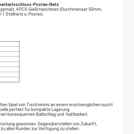
cherheitsschloss-Posten-Netz
t gemalt, 4 PCS-Gießmaschinen (Durchmesser 50mm,
 1 Stellnetz u. Posten,
llten Spiel von Tischtennis an einem erschwinglichen sucht
belle perfekt für kompakte Lagerung.
en konsequenten Ballschlag und -haltbarkeit.
srüstung gewonnen. Gegenüberstellen von Zukunft,
 zu allen Kunden zur Verfügung zu stellen.