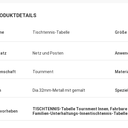
ODUKTDETAILS
me
Tischtennis-Tabelle
Größe
atz
Netz und Posten
Anwen
Julien
Anders D
enschaft
Tournment
Materi
 KENHO Es scheint, dass wir ein
Danke für gute Qualität
ck mit WhatsApp-Bällen sind sehr
rechtzeitig zu unseren 
gut haben Dank für Ihren Job
Schlägern
n
Dia.32mm-Metall mit gemalt
Speziel
TISCHTENNIS-Tabelle Tournment Innen
,
Fahrbare 
vorheben
Familien-Unterhaltungs-Innentischtennis-Tabelle