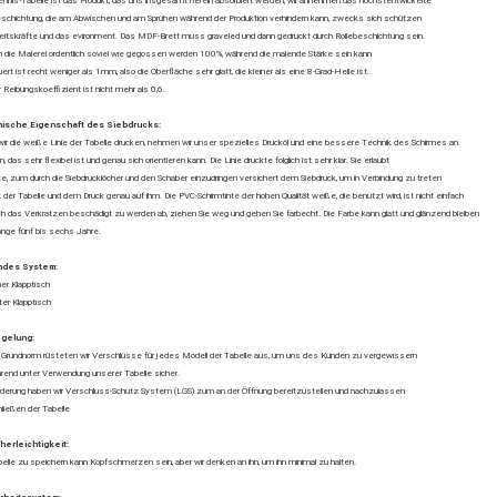
ennis-Tabelle ist das Produkt, das uns insgesamt herein absorbiert werden, wir annehmen das höchstentwickelte
eschichtung, die am Abwischen und am Sprühen während der Produktion verhindern kann, zwecks sich schützen
beitskräfte und das evironment. Das MDF-Brett muss graveled und dann gedruckt durch Rollebeschichtung sein.
n die Malerei ordentlich soviel wie gegossen werden 100%, während die malende Stärke sein kann
rt ist recht weniger als 1mm, also die Oberfläche sehr glatt, die kleiner als eine 8-Grad-Helle ist.
 Reibungskoeffizient ist nicht mehr als 0,6.
ische Eigenschaft des Siebdrucks:
ir die weiße Linie der Tabelle drucken, nehmen wir unser spezielles Drucköl und eine bessere Technik des Schirmes an
, das sehr flexibel ist und genau sich orientieren kann. Die Linie druckte folglich ist sehr klar. Sie erlaubt
nte, zum durch die Siebdrucklöcher und den Schaber einzudringen versichert dem Siebdruck, um in Verbindung zu treten
 der Tabelle und dem Druck genau auf ihm. Die PVC-Schirmtinte der hohen Qualität weiße, die benutzt wird, ist nicht einfach
ch das Verkratzen beschädigt zu werden ab, ziehen Sie weg und gehen Sie farbecht. Die Farbe kann glatt und glänzend bleiben
lange fünf bis sechs Jahre.
ndes System:
ner Klapptisch
ter Klapptisch
egelung:
e Grundnorm rüsteten wir Verschlüsse für jedes Modell der Tabelle aus, um uns des Kunden zu vergewissern
hrend unter Verwendung unserer Tabelle sicher.
rderung haben wir Verschluss-Schutz System (LGS) zum an der Öffnung bereitzustellen und nachzulassen
hließen der Tabelle
herleichtigkeit:
belle zu speichern kann Kopfschmerzen sein, aber wir denken an ihn, um ihn minimal zu halten.