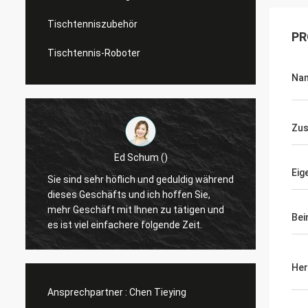
Tischtenniszubehör
PR
Tischtennis-Roboter
Na
Zus
Ed Schum ()
Eig
r
Sie sind sehr höflich und geduldig während
Hallo,
t
dieses Geschäfts und ich hoffen Sie,
Feedba
mehr Geschäft mit Ihnen zu tätigen und
Bei
es ist viel einfachere folgende Zeit.
Her
Ansprechpartner :
Chen Tieying