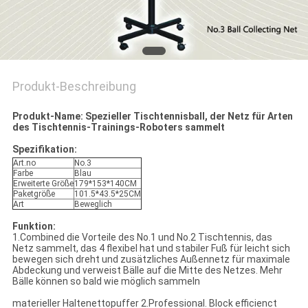
Produkt-Beschreibung
Produkt-Name: Spezieller Tischtennisball, der Netz für Arten
des Tischtennis-Trainings-Roboters sammelt
Spezifikation:
Art.no
No.3
Farbe
Blau
Erweiterte Größe
179*153*140CM
Paketgröße
101.5*43.5*25CM
Art
Beweglich
Funktion:
1.Combined die Vorteile des No.1 und No.2 Tischtennis, das
Netz sammelt, das 4 flexibel hat und stabiler Fuß für leicht sich
bewegen sich dreht und zusätzliches Außennetz für maximale
Abdeckung und verweist Bälle auf die Mitte des Netzes. Mehr
Bälle können so bald wie möglich sammeln
materieller Haltenettopuffer 2.Professional. Block efficienct