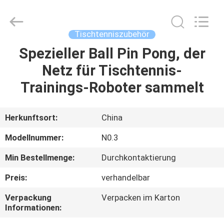
Guangzhou
Dunya
Sports
Ltd..
All
Tischtenniszubehör
Rights
Reserved.
Spezieller Ball Pin Pong, der
ZU
Netz für Tischtennis-
HAUSE
Trainings-Roboter sammelt
PRODUKTE
Herkunftsort:
China
ÜBER
Modellnummer:
N0.3
UNS
Min Bestellmenge:
Durchkontaktierung
Preis:
verhandelbar
WERKSBESICHTIGUNG
Verpackung
Verpacken im Karton
Informationen:
QUALITÄTSKONTROLLE