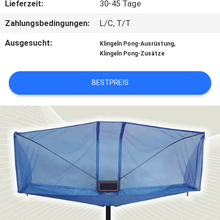
Lieferzeit:
30-45 Tage
KONTAKT
Zahlungsbedingungen:
L/C, T/T
MIT
Ausgesucht:
,
Klingeln Pong-Ausrüstung
UNS
Klingeln Pong-Zusätze
BESTPREIS
BITTE
UM
EIN
ANGEBOT
SITEMAP
PRIVACY
POLICY