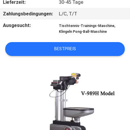
Lieferzeit:
30-45 Tage
KONTAKT
Zahlungsbedingungen:
L/C, T/T
MIT
Ausgesucht:
,
Tischtennis-Trainings-Maschine
UNS
Klingeln Pong-Ball-Maschine
BESTPREIS
BITTE
UM
EIN
ANGEBOT
SITEMAP
PRIVACY
POLICY