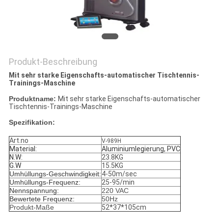
Produkt-Beschreibung
Mit sehr starke Eigenschafts-automatischer Tischtennis-
Trainings-Maschine
Produktname:
Mit sehr starke Eigenschafts-automatischer
Tischtennis-Trainings-Maschine
Spezifikation:
Art.no
V-989H
Material:
Aluminiumlegierung, PVC
N.W:
23.8KG
G.W
15.5KG
Umhüllungs-Geschwindigkeit:
4-50m/sec
Umhüllungs-Frequenz:
25-95/min
Nennspannung
:
220 VAC
Bewertete Frequenz:
50Hz
Produkt-Maße
52*37*105cm