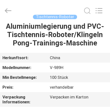
Guangzhou
Dunya
Sports
Ltd..
All
Tischtennis-Roboter
Rights
Reserved.
Aluminiumlegierung und PVC-
ZU
Tischtennis-Roboter/Klingeln
HAUSE
Pong-Trainings-Maschine
PRODUKTE
Herkunftsort:
China
ÜBER
Modellnummer:
V-989H
UNS
Min Bestellmenge:
100 Stück
Preis:
verhandelbar
WERKSBESICHTIGUNG
Verpackung
Verpacken im Karton
Informationen:
QUALITÄTSKONTROLLE