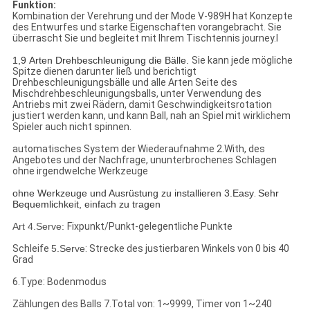
Funktion:
Kombination der Verehrung und der Mode V-989H hat Konzepte
des Entwurfes und starke Eigenschaften vorangebracht. Sie
überrascht Sie und begleitet mit Ihrem Tischtennis journey.l
1,9 Arten Drehbeschleunigung die Bälle.
Sie kann jede mögliche
Spitze dienen darunter ließ und berichtigt
Drehbeschleunigungsbälle und alle Arten Seite des
Mischdrehbeschleunigungsballs, unter Verwendung des
Antriebs mit zwei Rädern, damit Geschwindigkeitsrotation
justiert werden kann, und kann Ball, nah an Spiel mit wirklichem
Spieler auch nicht spinnen.
automatisches System der Wiederaufnahme 2.With, des
Angebotes und der Nachfrage, ununterbrochenes Schlagen
ohne irgendwelche Werkzeuge
ohne Werkzeuge und Ausrüstung zu installieren 3.Easy
.
Sehr
Bequemlichkeit, einfach zu tragen
Art 4.Serve:
Fixpunkt/Punkt-gelegentliche Punkte
Schleife
5.Serve
:
Strecke des justierbaren Winkels von 0 bis 40
Grad
6.Type: Bodenmodus
Zählungen des Balls 7.Total von: 1~9999, Timer von 1~240