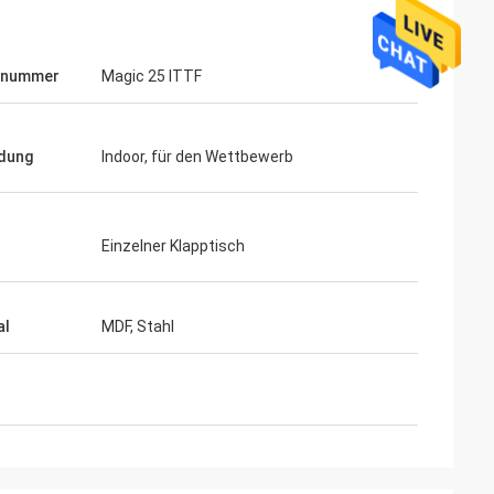
lnummer
Magic 25 ITTF
dung
Indoor, für den Wettbewerb
Einzelner Klapptisch
ahl
Mohamed Saqallah
 und Versand
guter Service und liefern rechtzeitig,
Tabellen und
al
MDF, Stahl
vielen Dank