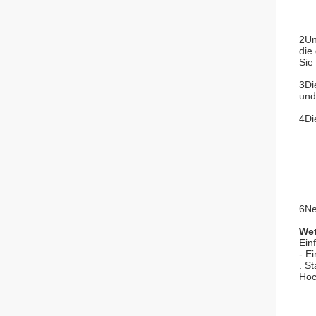
2Un
die
Sie 
3Di
und
4Di
6Ne
Wet
Ein
- E
. S
Hoc