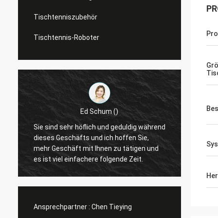
PR
Tischtenniszubehör
Pr
Tischtennis-Roboter
Grö
Tis
Bes
Ed Schum ()
r
Sie sind sehr höflich und geduldig während
Hallo,
t
dieses Geschäfts und ich hoffen Sie,
Feedba
Sy
mehr Geschäft mit Ihnen zu tätigen und
es ist viel einfachere folgende Zeit.
Her
Ansprechpartner :
Chen Tieying