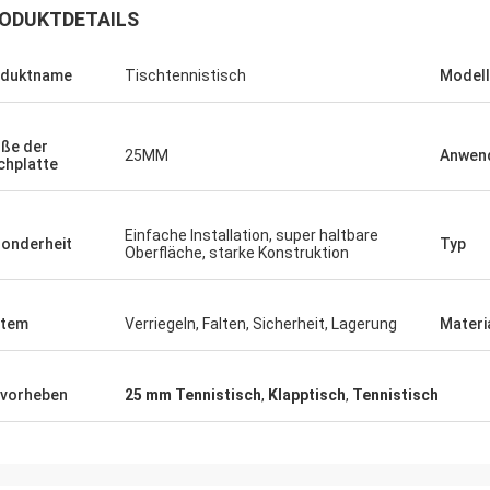
ODUKTDETAILS
oduktname
Tischtennistisch
Model
ße der
25MM
Anwen
chplatte
Einfache Installation, super haltbare
onderheit
Typ
Oberfläche, starke Konstruktion
Julien
Anders D
 KENHO Es scheint, dass wir ein
Danke für gute Qualität
ck mit WhatsApp-Bällen sind sehr
rechtzeitig zu unseren 
stem
Verriegeln, Falten, Sicherheit, Lagerung
Materi
gut haben Dank für Ihren Job
Schlägern
vorheben
25 mm Tennistisch
,
Klapptisch
,
Tennistisch