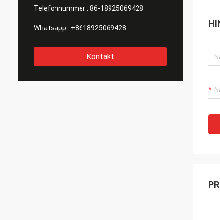
Telefonnummer :
86-18925069428
HI
Whatsapp :
+8618925069428
Kontakt
PR