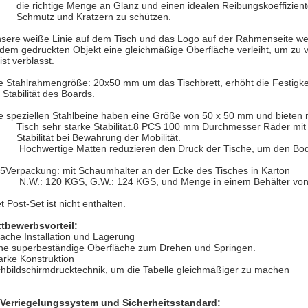
die richtige Menge an Glanz und einen idealen Reibungskoeffiziente
Schmutz und Kratzern zu schützen.
sere weiße Linie auf dem Tisch und das Logo auf der Rahmenseite we
 dem gedruckten Objekt eine gleichmäßige Oberfläche verleiht, um zu v
ist verblasst.
e Stahlrahmengröße: 20x50 mm um das Tischbrett, erhöht die Festigkei
 Stabilität des Boards.
e speziellen Stahlbeine haben eine Größe von 50 x 50 mm und bieten mi
Tisch sehr starke Stabilität.
8 PCS 100 mm Durchmesser Räder mit
Stabilität bei Bewahrung der Mobilität.
Hochwertige Matten reduzieren den Druck der Tische, um den Bo
5Verpackung: mit Schaumhalter an der Ecke des Tisches in Karton
N.W.: 120 KGS, G.W.: 124 KGS, und Menge in einem Behälter von
t Post-Set ist nicht enthalten.
tbewerbsvorteil:
fache Installation und Lagerung
ine superbeständige Oberfläche zum Drehen und Springen.
tarke Konstruktion
hbildschirmdrucktechnik, um die Tabelle gleichmäßiger zu machen
Verriegelungssystem und Sicherheitsstandard: