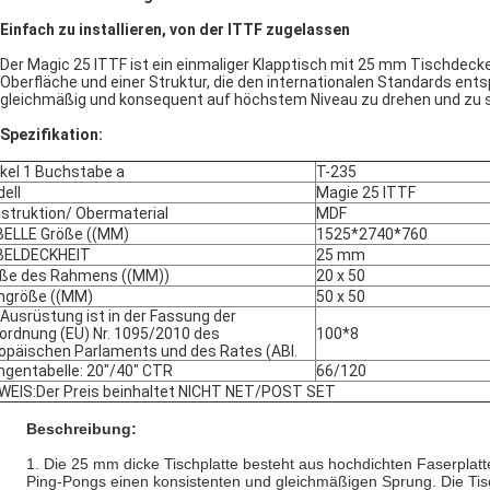
Einfach zu installieren, von der ITTF zugelassen
Der Magic 25 ITTF ist ein einmaliger Klapptisch mit 25 mm Tischdecke
Oberfläche und einer Struktur, die den internationalen Standards ent
gleichmäßig und konsequent auf höchstem Niveau zu drehen und zu s
Spezifikation:
ikel 1 Buchstabe a
T-235
ell
Magie 25 ITTF
struktion/ Obermaterial
MDF
ELLE Größe ((MM)
1525*2740*760
BELDECKHEIT
25 mm
ße des Rahmens ((MM))
20 x 50
ngröße ((MM)
50 x 50
 Ausrüstung ist in der Fassung der
ordnung (EU) Nr. 1095/2010 des
100*8
opäischen Parlaments und des Rates (ABl.
gentabelle: 20"/40" CTR
66/120
WEIS:Der Preis beinhaltet NICHT NET/POST SET
Beschreibung:
1. Die 25 mm dicke Tischplatte besteht aus hochdichten Faserplatt
Ping-Pongs einen konsistenten und gleichmäßigen Sprung. Die Tisch