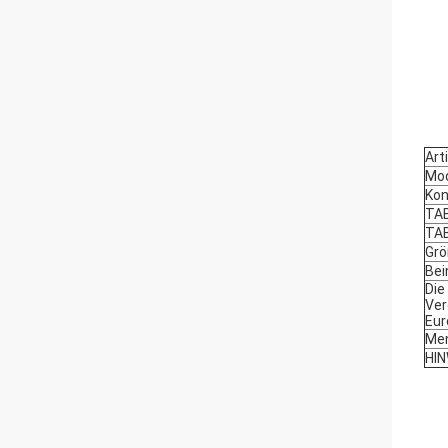
Art
Mod
Kon
TAB
TA
Grö
Bei
Die
Ver
Eur
Men
HIN