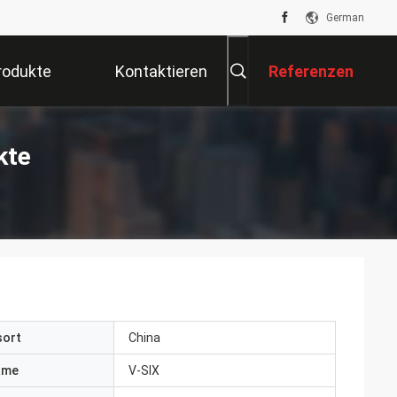
German
rodukte
Kontaktieren
Referenzen
Sie Uns
kte
sort
China
ame
V-SIX