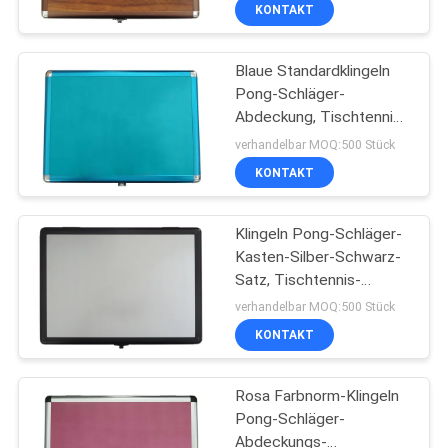
Pong-Paddel-Kasten
KONTAKT
KONTAKT
Blaue Standardklingeln
MIT
Pong-Schläger-
UNS
Abdeckung, Tischtennis-
Paddel-Kasten für
verhandelbar MOQ:500 Stück
Innenspieler
BITTE
KONTAKT
UM
Klingeln Pong-Schläger-
EIN
Kasten-Silber-Schwarz-
ANGEBOT
Satz, Tischtennis-
Schläger-Abdeckung für
verhandelbar MOQ:500 Stück
Wettbewerb
SITEMAP
KONTAKT
Rosa Farbnorm-Klingeln
PRIVACY
Pong-Schläger-
POLICY
Abdeckungs-