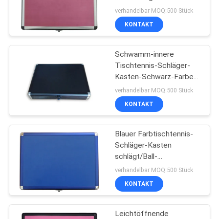
Aluminiumschwamm, der
verhandelbar MOQ:500 Stück
für Tischtennis füllt
KONTAKT
Schwamm-innere
Tischtennis-Schläger-
Kasten-Schwarz-Farbe
für Schläger gut halten
verhandelbar MOQ:500 Stück
KONTAKT
Blauer Farbtischtennis-
Schläger-Kasten
schlägt/Ball-
Aluminiummaterial mit
verhandelbar MOQ:500 Stück
füllendem Schwamm
KONTAKT
Leichtöffnende