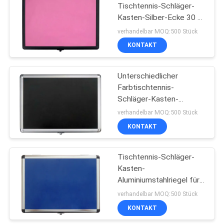
Tischtennis-Schläger-
Kasten-Silber-Ecke 30 x
22 x 5.3cm mit Logo
verhandelbar MOQ:500 Stück
KONTAKT
Unterschiedlicher
Farbtischtennis-
Schläger-Kasten-
Stahlriegel mit Drucklogo
verhandelbar MOQ:500 Stück
auf die Oberseite
KONTAKT
Tischtennis-Schläger-
Kasten-
Aluminiumstahlriegel für
Lagerung das Blatt/die
verhandelbar MOQ:500 Stück
Bälle
KONTAKT