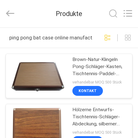
Guangzhou
Dunya
Sports
Produkte
Ltd..
All
Rights
Reserved.
ZU
ping pong bat case online manufacture
HAUSE
Brown-Natur-Klingeln
PRODUKTE
Pong-Schläger-Kasten,
Tischtennis-Paddel-
ÜBER
Abdeckung für
verhandelbar MOQ:500 Stück
Wettbewerb
UNS
KONTAKT
Hölzerne Entwurfs-
WERKSBESICHTIGUNG
Tischtennis-Schläger-
Abdeckung, silberner
QUALITÄTSKONTROLLE
Rand-Stahlriegel-Klingeln
verhandelbar MOQ:500 Stück